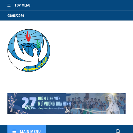
TOP MENU
08/08/2026
NVHB.NET
Nhóm Sinh Viên Nữ Vương Hoà Bình
MAIN MENU