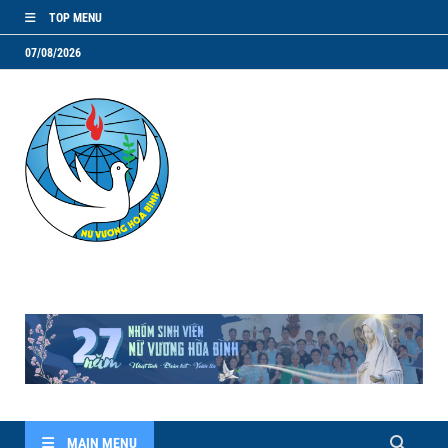
TOP MENU
07/08/2026
NVHB.NET
Nhóm Sinh Viên Nữ Vương Hoà Bình
MAIN MENU