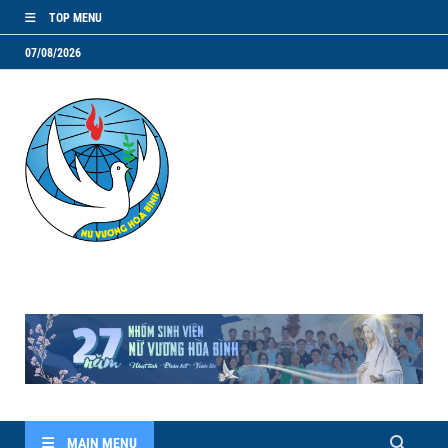
TOP MENU
07/08/2026
NVHB.NET
Nhóm Sinh Viên Nữ Vương Hoà Bình
MAIN MENU