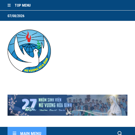
TOP MENU
07/08/2026
NVHB.NET
Nhóm Sinh Viên Nữ Vương Hoà Bình
MAIN MENU