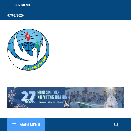
TOP MENU
07/08/2026
NVHB.NET
Nhóm Sinh Viên Nữ Vương Hoà Bình
MAIN MENU