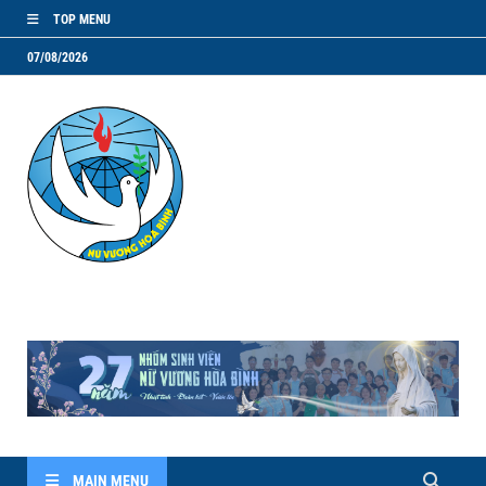
TOP MENU
07/08/2026
NVHB.NET
Nhóm Sinh Viên Nữ Vương Hoà Bình
MAIN MENU