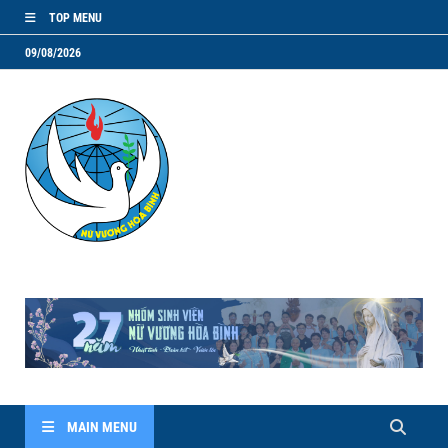
TOP MENU
09/08/2026
NVHB.NET
Nhóm Sinh Viên Nữ Vương Hoà Bình
MAIN MENU