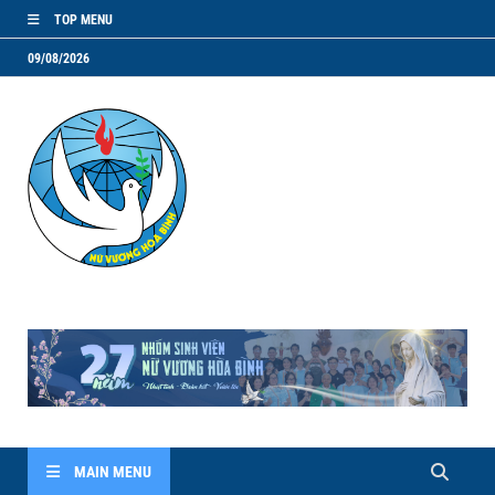
TOP MENU
09/08/2026
NVHB.NET
Nhóm Sinh Viên Nữ Vương Hoà Bình
MAIN MENU