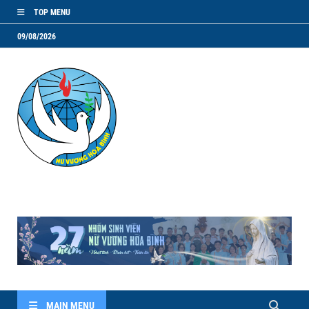
TOP MENU
09/08/2026
NVHB.NET
Nhóm Sinh Viên Nữ Vương Hoà Bình
MAIN MENU