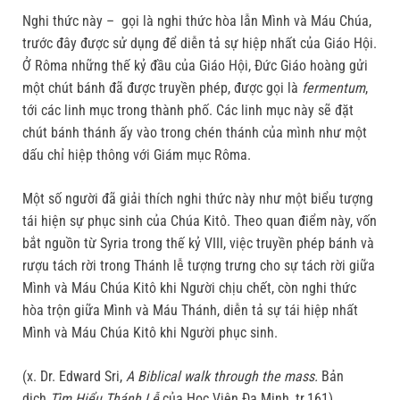
Nghi thức này – gọi là nghi thức hòa lẫn Mình và Máu Chúa,
trước đây được sử dụng để diễn tả sự hiệp nhất của Giáo Hội.
Ở Rôma những thế kỷ đầu của Giáo Hội, Đức Giáo hoàng gửi
một chút bánh đã được truyền phép, được gọi là
fermentum
,
tới các linh mục trong thành phố. Các linh mục này sẽ đặt
chút bánh thánh ấy vào trong chén thánh của mình như một
dấu chỉ hiệp thông với Giám mục Rôma.
Một số người đã giải thích nghi thức này như một biểu tượng
tái hiện sự phục sinh của Chúa Kitô. Theo quan điểm này, vốn
bắt nguồn từ Syria trong thế kỷ VIII, việc truyền phép bánh và
rượu tách rời trong Thánh lễ tượng trưng cho sự tách rời giữa
Mình và Máu Chúa Kitô khi Người chịu chết, còn nghi thức
hòa trộn giữa Mình và Máu Thánh, diễn tả sự tái hiệp nhất
Mình và Máu Chúa Kitô khi Người phục sinh.
(x. Dr. Edward Sri,
A Biblical walk through the mass.
Bản
dịch
Tìm Hiểu Thánh Lễ
của Học Viện Đa Minh, tr.161)