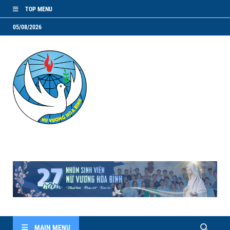
TOP MENU
05/08/2026
NVHB.NET
Nhóm Sinh Viên Nữ Vương Hoà Bình
MAIN MENU