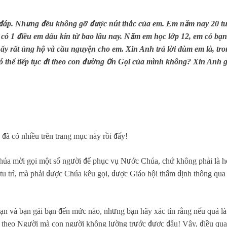
đáp. Nhưng đều không gỡ được nút thắc của em. Em năm nay 20 tuổ
 1 điều em dấu kín từ bao lâu nay. Năm em học lớp 12, em có bạn g
Cô ấy rất ủng hộ và cầu nguyện cho em. Xin Anh trả lời dùm em là, 
có thể tiếp tục đi theo con đường Ơn Gọi của mình không? Xin Anh
đã có nhiều trên trang mục này rồi đấy!
 Chúa mời gọi một số người để phục vụ Nước Chúa, chứ không phải là h
tu trì, mà phải được Chúa kêu gọi, được Giáo hội thẩm định thông qua h
ạn và bạn gái bạn đến mức nào, nhưng bạn hãy xác tín rằng nếu quả là
theo Người mà con người không lường trước được đâu! Vậy, điều quan