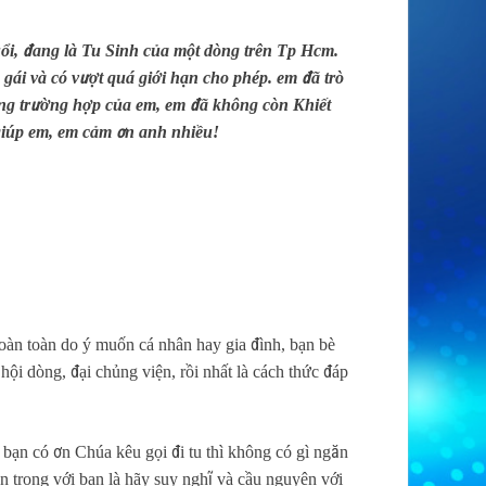
i, đang là Tu Sinh của một dòng trên Tp Hcm.
ái và có vượt quá giới hạn cho phép. em đã trò
trong trường hợp của em, em đã không còn Khiết
 giúp em, em cảm ơn anh nhiều!
oàn toàn do ý muốn cá nhân hay gia đình, bạn bè
ội dòng, đại chủng viện, rồi nhất là cách thức đáp
 bạn có ơn Chúa kêu gọi đi tu thì không có gì ngăn
 trọng với bạn là hãy suy nghĩ và cầu nguyện với