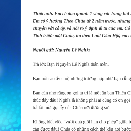
Thưa anh. Em có dạo quanh 1 vòng các trang hỏi 
Em có ý hướng Theo Chúa từ 2 năm trước, nhưng có
chuyện với cô ấy, và nói rõ ý định đi tu của em. 
Tịnh trước mặt Chúa, thì theo Luật Giáo Hội, em 
Người gửi: Nguyễn Lễ Nghĩa
Trả lời: Bạn Nguyễn Lễ Nghĩa thân mến,
Bạn nói sao ấy chứ, những trường hợp như bạn cũng 
Bạn cần nhớ rằng ơn gọi tu trì là một ân ban Thiên
thúc đẩy đâu! Nghĩa là không phải ai cũng có ơn gọi 
trả lời mời gọi ấy của Chúa nơi đương sự.
Không biết việc “vượt quá giới hạn cho phép” giữa b
cản được đâu! Chúa có những cách thế kêu gọi bước 