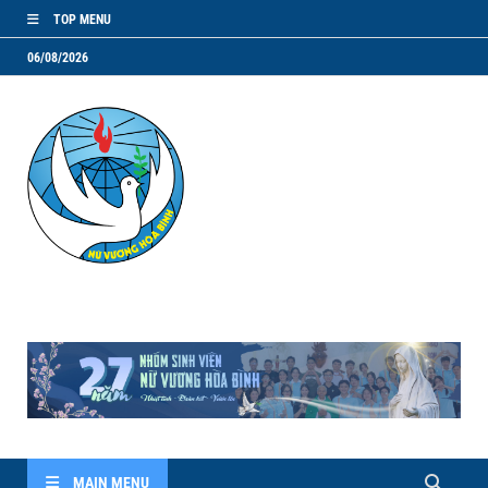
TOP MENU
06/08/2026
NVHB.NET
Nhóm Sinh Viên Nữ Vương Hoà Bình
MAIN MENU