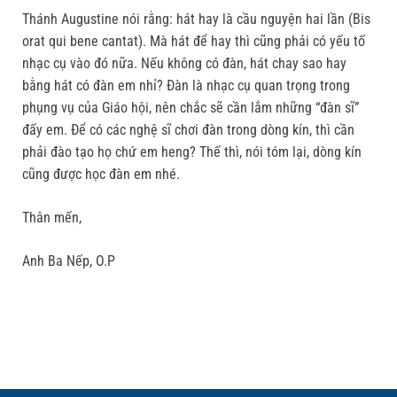
Thánh Augustine nói rằng: hát hay là cầu nguyện hai lần (Bis
orat qui bene cantat). Mà hát để hay thì cũng phải có yếu tố
nhạc cụ vào đó nữa. Nếu không có đàn, hát chay sao hay
bằng hát có đàn em nhỉ? Đàn là nhạc cụ quan trọng trong
phụng vụ của Giáo hội, nên chắc sẽ cần lắm những “đàn sĩ”
đấy em. Để có các nghệ sĩ chơi đàn trong dòng kín, thì cần
phải đào tạo họ chứ em heng? Thế thì, nói tóm lại, dòng kín
cũng được học đàn em nhé.
Thân mến,
Anh Ba Nếp, O.P