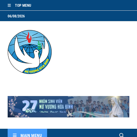
TOP MENU
06/08/2026
NVHB.NET
Nhóm Sinh Viên Nữ Vương Hoà Bình
MAIN MENU