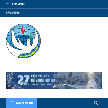
TOP MENU
07/08/2026
NVHB.NET
Nhóm Sinh Viên Nữ Vương Hoà Bình
MAIN MENU