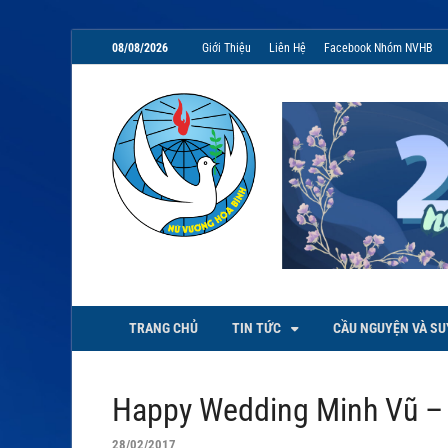
08/08/2026
Giới Thiệu
Liên Hệ
Facebook Nhóm NVHB
NVHB.NET
Nhóm Sinh Viên Nữ Vương Hoà
TRANG CHỦ
TIN TỨC
CẦU NGUYỆN VÀ SU
Happy Wedding Minh Vũ – 
28/02/2017