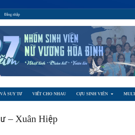
Đăng nhập
T
oà Bình
VÀ SUY TƯ
VIẾT CHO NHAU
CỰU SINH VIÊN
MULT
ư – Xuân Hiệp