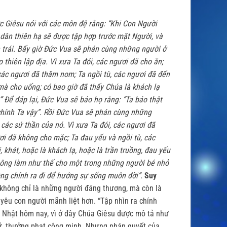
c Giêsu nói với các môn đệ rằng: “Khi Con Người
 dân thiên hạ sẽ được tập hợp trước mặt Người, và
trái.
Bấy giờ Ðức Vua sẽ phán cùng những người ở
hiên lập địa. Vì xưa Ta đói, các ngươi đã cho ăn;
 các ngươi đã thăm nom; Ta ngồi tù, các ngươi đã đến
mà cho uống; có bao giờ đã thấy Chúa là khách lạ
Ðể đáp lại, Ðức Vua sẽ bảo họ rằng: “Ta bảo thật
hính Ta vậy”.
Rồi Ðức Vua sẽ phán cùng những
 các sứ thần của nó. Vì xưa Ta đói, các ngươi đã
ươi đã không cho mặc; Ta đau yếu và ngồi tù, các
khát, hoặc là khách lạ, hoặc là trần truồng, đau yếu
không làm như thế cho một trong những người bé nhỏ
ông chính ra đi để hưởng sự sống muôn đời”.
Suy
 không chỉ là những người đáng thương, mà còn là
yêu con người mãnh liệt hơn. “Tập nhìn ra chính
 Nhật hôm nay, vì ở đây Chúa Giêsu được mô tả như
 dữ, thưởng phạt công minh. Nhưng phán quyết của