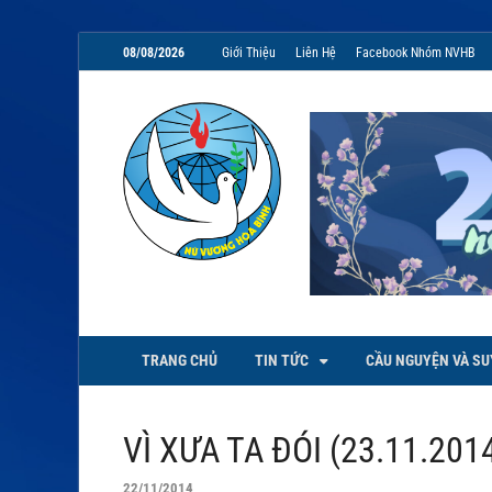
08/08/2026
Giới Thiệu
Liên Hệ
Facebook Nhóm NVHB
NVHB.NET
Nhóm Sinh Viên Nữ Vương Hoà
TRANG CHỦ
TIN TỨC
CẦU NGUYỆN VÀ SU
VÌ XƯA TA ĐÓI (23.11.2014
22/11/2014