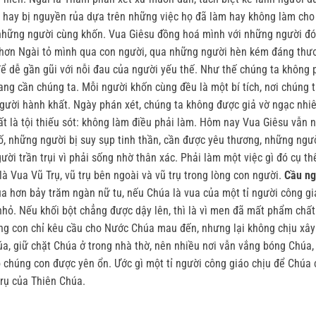
c hay bị nguyền rủa dựa trên những việc họ đã làm hay không làm cho
những người cùng khốn. Vua Giêsu đồng hoá mình với những người đói k
 hơn Ngài tỏ mình qua con người, qua những người hèn kém đáng thươ
ể dễ gần gũi với nỗi đau của người yếu thế. Như thế chúng ta không p
đang cần chúng ta. Mỗi người khốn cùng đều là một bí tích, nơi chúng
người hành khất. Ngày phán xét, chúng ta không được giả vờ ngạc nhiê
nhất là tội thiếu sót: không làm điều phải làm. Hôm nay Vua Giêsu vẫn
 những người bị suy sụp tinh thần, cần được yêu thương, những ngườ
i trần trụi vì phải sống nhờ thân xác. Phải làm một việc gì đó cụ th
à Vua Vũ Trụ, vũ trụ bên ngoài và vũ trụ trong lòng con người.
Cầu ng
 hơn bảy trăm ngàn nữ tu, nếu Chúa là vua của một tỉ người công giáo
ỏ. Nếu khối bột chẳng được dậy lên, thì là vì men đã mất phẩm chất.
úng con chỉ kêu cầu cho Nước Chúa mau đến, nhưng lại không chịu xây
húa, giữ chặt Chúa ở trong nhà thờ, nên nhiều nơi vẫn vắng bóng Chúa
 chúng con được yên ổn. Ước gì một tỉ người công giáo chịu để Chúa 
trụ của Thiên Chúa.