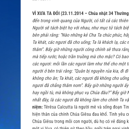
VÌ XƯA TA ĐÓI (23.11.2014 – Chúa nhật 34 Thường n
đến trong vinh quang của Người, có tất cả các thiên
Người sẽ tách biệt họ với nhau, như mục tử tách biệ
bên phải rằng: “Nào những kẻ Cha Ta chúc phúc, hãy
Ta khát, các ngươi đã cho uống; Ta là khách lạ, các
thăm”.
Bấy giờ những người công chính sẽ thưa rằng
mà tiếp rước; hoặc trần truồng mà cho mặc? Có bao 
các ngươi: mỗi lần các ngươi làm như thế cho một t
người ở bên trái rằng: “Quân bị nguyền rủa kia, đi đ
không cho ăn; Ta khát, các ngươi đã không cho uống;
ngươi đã chẳng thăm nom”.
Bấy giờ những người ấy 
hay ngồi tù, mà không phục vụ Chúa đâu?” Bấy giờ N
nhất đây, là các ngươi đã không làm cho chính Ta vậ
niệm:
Têrêsa Calcutta là người mê và sống đoạn Tin
hiện thân của chính Chúa Giêsu đau khổ. Tình yêu c
Chúa Giêsu trong mỗi con người, dù họ có vẻ đáng 
một vị Vua, có thiên sứ theo hầu, ngồi trên ngai v