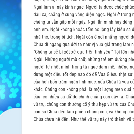
Ngài làm ai nấy kinh ngạc. Người ta được chúc phú
đâu xa, chẳng ở cung vàng điện ngọc. Ngài ở trong 
chúng ta vẫn gặp mỗi ngày. Ngài ẩn mình hay đúng
anh em. Ngài không khoác tấm áo lộng lẫy kiêu sa đ
nhà thờ, trong bí tích. Ngài còn ở nơi những người 
Chúa đi ngang qua đời ta như vị vua giả trang làm 
“Chúng ta sẽ bị xét xử dựa trên tình yêu.” Tội lớn 
Ngài. Những người mù chữ, những trẻ em đường phố,
người tự nhốt mình trong tù ngục đam mê, những ngườ
dựng một điều tốt đẹp nào đó để Vua Giêsu thật sự l
của hơn bốn trăm ngàn linh mục, nếu Chúa là vua của
khác. Chúng con không phải là một lượng men quá nh
cầu: có nhiều sự dữ do chính chúng con gây ra. Ch
vũ trụ, chúng con thường cố ý thu hẹp vũ trụ của C
con sợ Chúa đến làm phiền chúng con, và không cho
Chúa chưa hề đến. Như thế vũ trụ này trở thành vũ 