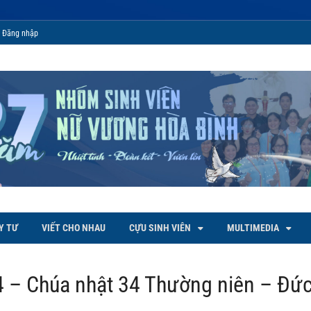
Đăng nhập
 Bình
Y TƯ
VIẾT CHO NHAU
CỰU SINH VIÊN
MULTIMEDIA
 – Chúa nhật 34 Thường niên – Đức 