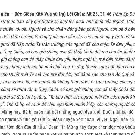
iên – Đức Giêsu Kitô Vua vũ trụ)
Lời Chúa: Mt 25, 31-46
Hôm ấy, Ðứ
 sứ theo hầu, bấy giờ Người sẽ ngự lên ngai vinh hiển của Người. Các
t chiên với dê. Người sẽ cho chiên đứng bên phải Người, còn dê ở bên 
 đến thừa hưởng Vương Quốc dọn sẵn cho các ngươi ngay từ thuở tạo t
 ngươi đã tiếp rước; Ta trần truồng, các ngươi đã cho mặc; Ta đau yếu,
: “Lạy Chúa, có bao giờ chúng con đã thấy Chúa đói mà cho ăn, khát 
giờ chúng con đã thấy Chúa đau yếu hoặc ngồi tù, mà đến thăm đâu?” 
rong những anh em bé nhỏ nhất của Ta đây, là các ngươi đã làm cho c
i cho khuất mắt Ta mà vào lửa đời đời, nơi dành sẵn cho tên Ác Quỷ và
 Ta là khách lạ, các ngươi đã không tiếp rước; Ta trần truồng, các ng
cũng sẽ thưa rằng: “Lạy Chúa, có bao giờ chúng con đã thấy Chúa đói, 
gười sẽ đáp lại họ rằng: “Ta bảo thật các ngươi: mỗi lần các ngươi 
y”.
Thế là họ sẽ ra đi để chịu cực hình muôn kiếp, còn những người c
 Mừng này. Bà bị cuốn hút bởi những người đau khổ. Dưới mắt bà, đó
on người và tình yêu Chúa Giêsu quyện vào nhau. Vì yêu Ngài, nên bà 
kinh tởm đến đâu đi nữa.” Ðoạn Tin Mừng này được chọn đọc vào Chúa
inh hiển. Ngài là Thẩm phán xét xử muôn dân, tách biệt kẻ lành người