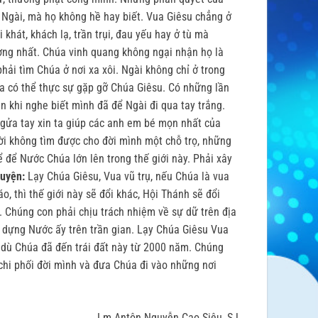
 Ngài, mà họ không hề hay biết. Vua Giêsu chẳng ở
hát, khách lạ, trần trụi, đau yếu hay ở tù mà
ng nhất. Chúa vinh quang không ngại nhận họ là
hải tìm Chúa ở nơi xa xôi. Ngài không chỉ ở trong
 ta có thể thực sự gặp gỡ Chúa Giêsu. Có những lần
n khi nghe biết mình đã để Ngài đi qua tay trắng.
 ngửa tay xin ta giúp các anh em bé mọn nhất của
i không tìm được cho đời mình một chỗ trọ, những
ể để Nước Chúa lớn lên trong thế giới này. Phải xây
uyện:
Lạy Chúa Giêsu, Vua vũ trụ, nếu Chúa là vua
, thì thế giới này sẽ đổi khác, Hội Thánh sẽ đổi
 Chúng con phải chịu trách nhiệm về sự dữ trên địa
 dựng Nước ấy trên trần gian. Lạy Chúa Giêsu Vua
, dù Chúa đã đến trái đất này từ 2000 năm. Chúng
chi phối đời mình và đưa Chúa đi vào những nơi
Lm Antôn Nguyễn Cao Siêu, SJ