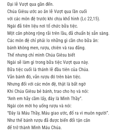
Ðại lễ Vượt qua gần đến.
Chúa Giêsu ước ao ăn lễ Vượt qua lần cuối
với các môn đệ trước khi chịu khổ hình (Lc 22,15).
Ngài đã tiên liệu nơi tổ chức bữa tiệc.
Một căn phòng rộng rãi trên lầu, đã chuẩn bị sẵn sàng.
Các môn đệ chỉ phải lo những gì cần cho bữa ăn:
bánh không men, rượu, chiên và rau đắng.
Thế nhưng chỉ mình Chúa Giêsu biết
Ngài sẽ làm gì trong bữa tiệc Vượt qua này.
Bữa tiệc cuối là thánh lễ đầu tiên của Chúa.
Vẫn bánh đó, vẫn rượu đó trên bàn tiệc.
Nhưng đối với các môn đệ, thật là bất ngờ
Khi Chúa Giêsu bẻ bánh, trao cho họ và nói:
“Anh em hãy cầm lấy, đây là Mình Thầy”.
Ngài còn mời họ uống rượu và nói:
“Ðây là Máu Thầy, Máu giao ước, đổ ra vì muôn người”.
Như thế bánh rượu đã được biến đổi tận căn
để trở thành Mình Máu Chúa.