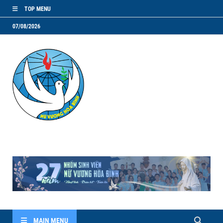
TOP MENU
07/08/2026
NVHB.NET
Nhóm Sinh Viên Nữ Vương Hoà Bình
MAIN MENU