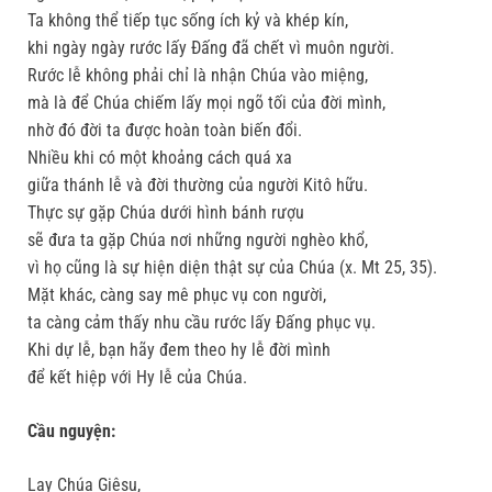
Ta không thể tiếp tục sống ích kỷ và khép kín,
khi ngày ngày rước lấy Ðấng đã chết vì muôn người.
Rước lễ không phải chỉ là nhận Chúa vào miệng,
mà là để Chúa chiếm lấy mọi ngõ tối của đời mình,
nhờ đó đời ta được hoàn toàn biến đổi.
Nhiều khi có một khoảng cách quá xa
giữa thánh lễ và đời thường của người Kitô hữu.
Thực sự gặp Chúa dưới hình bánh rượu
sẽ đưa ta gặp Chúa nơi những người nghèo khổ,
vì họ cũng là sự hiện diện thật sự của Chúa (x. Mt 25, 35).
Mặt khác, càng say mê phục vụ con người,
ta càng cảm thấy nhu cầu rước lấy Ðấng phục vụ.
Khi dự lễ, bạn hãy đem theo hy lễ đời mình
để kết hiệp với Hy lễ của Chúa.
Cầu nguyện:
Lạy Chúa Giêsu,