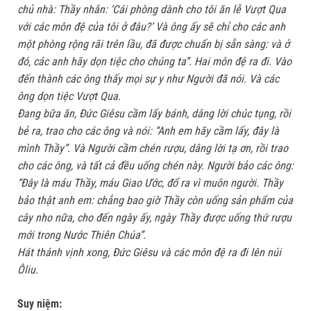
chủ nhà: Thầy nhắn: ‘Cái phòng dành cho tôi ăn lễ Vượt Qua
với các môn đệ của tôi ở đâu?’ Và ông ấy sẽ chỉ cho các anh
một phòng rộng rãi trên lầu, đã được chuẩn bị sẵn sàng: và ở
đó, các anh hãy dọn tiệc cho chúng ta”. Hai môn đệ ra đi. Vào
đến thành các ông thấy mọi sự y như Người đã nói. Và các
ông dọn tiệc Vượt Qua.
Ðang bữa ăn, Ðức Giêsu cầm lấy bánh, dâng lời chúc tụng, rồi
bẻ ra, trao cho các ông và nói: “Anh em hãy cầm lấy, đây là
mình Thầy”. Và Người cầm chén rượu, dâng lời tạ ơn, rồi trao
cho các ông, và tất cả đều uống chén này. Người bảo các ông:
“Ðây là máu Thầy, máu Giao Ước, đổ ra vì muôn người. Thầy
bảo thật anh em: chẳng bao giờ Thầy còn uống sản phẩm của
cây nho nữa, cho đến ngày ấy, ngày Thầy được uống thứ rượu
mới trong Nước Thiên Chúa”.
Hát thánh vịnh xong, Ðức Giêsu và các môn đệ ra đi lên núi
Ôliu.
Suy niệm: