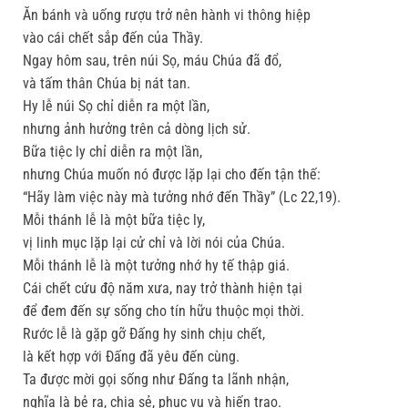
Ăn bánh và uống rượu trở nên hành vi thông hiệp
vào cái chết sắp đến của Thầy.
Ngay hôm sau, trên núi Sọ, máu Chúa đã đổ,
và tấm thân Chúa bị nát tan.
Hy lễ núi Sọ chỉ diễn ra một lần,
nhưng ảnh hưởng trên cả dòng lịch sử.
Bữa tiệc ly chỉ diễn ra một lần,
nhưng Chúa muốn nó được lặp lại cho đến tận thế:
“Hãy làm việc này mà tưởng nhớ đến Thầy” (Lc 22,19).
Mỗi thánh lễ là một bữa tiệc ly,
vị linh mục lặp lại cử chỉ và lời nói của Chúa.
Mỗi thánh lễ là một tưởng nhớ hy tế thập giá.
Cái chết cứu độ năm xưa, nay trở thành hiện tại
để đem đến sự sống cho tín hữu thuộc mọi thời.
Rước lễ là gặp gỡ Ðấng hy sinh chịu chết,
là kết hợp với Ðấng đã yêu đến cùng.
Ta được mời gọi sống như Ðấng ta lãnh nhận,
nghĩa là bẻ ra, chia sẻ, phục vụ và hiến trao.