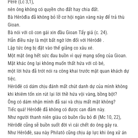
Pêrê (Lc 3,1),
nên ông không có quyền cho đất hay chia đất.
Bà Hêrôđia đã không bỏ lỡ cơ hội ngàn vàng này để trả thù
Gioan.
Bà nói với cô con gái xin đầu Gioan Tẩy giả (c. 24).
Hẳn điều này là một bất ngờ lớn đối với Hêrôđê .
Lập tức ông bị đặt vào thế giằng co xâu xé.
Một mặt ông hết sức đau buồn vì quý mạng sống của Gioan.
Mặt khác ông lại không muốn thất hứa với cô bé,
một lời hứa đã trót nói ra công khai trước mặt quan khách dự
tiệc.
Hêrôđê có dám chịu đánh mất chút danh dự của mình không
khi khiêm tốn xin rút lại lời thề hứa vội vàng, bồng bột?
Ông có dám nhận mình đã sai và chịu mất mặt không?
Tiếc quá! Hêrôđê đã không có được can đảm này.
Như người thanh niên giàu có buồn rầu bỏ đi (Mc 10, 22),
Hêrôđê cũng sẽ buồn suốt đời vì cái chết do ông gây ra.
Như Hêrôđê, sau này Philatô cũng chịu áp lực khi ông xử án