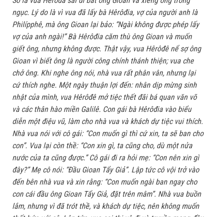
Số là vua Hêrôđã sai đi bắt ông Gioan và xiềng ông trong
ngục. Lý do là vì vua đã lấy bà Hêrôđia, vợ của người anh là
Philípphê, mà ông Gioan lại bảo: “Ngài không được phép lấy
vợ của anh ngài!” Bà Hêrôđia căm thù ông Gioan và muốn
giết ông, nhưng không được. Thật vậy, vua Hêrôđê nể sợ ông
Gioan vì biết ông là người công chính thánh thiện; vua che
chở ông. Khi nghe ông nói, nhà vua rất phân vân, nhưng lại
cứ thích nghe. Một ngày thuận lợi đến: nhân dịp mừng sinh
nhật của mình, vua Hêrôđê mở tiệc thết đãi bá quan văn võ
và các thân hào miền Galilê. Con gái bà Hêrôđia vào biểu
diễn một điệu vũ, làm cho nhà vua và khách dự tiệc vui thích.
Nhà vua nói với cô gái: “Con muốn gì thì cứ xin, ta sẽ ban cho
con”. Vua lại còn thề: “Con xin gì, ta cũng cho, dù một nửa
nước của ta cũng được.” Cô gái đi ra hỏi mẹ: “Con nên xin gì
đây?” Mẹ cô nói: “Ðầu Gioan Tẩy Giả”. Lập tức cô vội trở vào
đến bên nhà vua và xin rằng: “Con muốn ngài ban ngay cho
con cái đầu ông Gioan Tẩy Giả, đặt trên mâm”. Nhà vua buồn
lắm, nhưng vì đã trót thề, và khách dự tiệc, nên không muốn