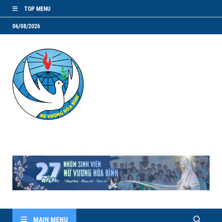
TOP MENU
06/08/2026
NVHB.NET
Nhóm Sinh Viên Nữ Vương Hoà Bình
MAIN MENU