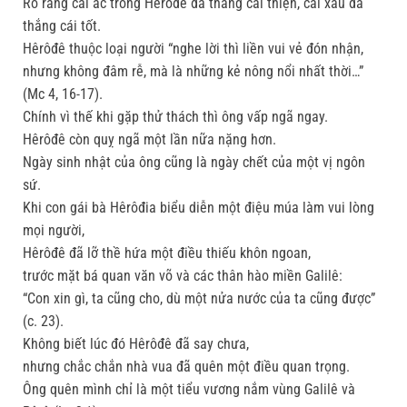
Rõ ràng cái ác trong Hêrôđê đã thắng cái thiện, cái xấu đã
thắng cái tốt.
Hêrôđê thuộc loại người “nghe lời thì liền vui vẻ đón nhận,
nhưng không đâm rễ, mà là những kẻ nông nổi nhất thời…”
(Mc 4, 16-17).
Chính vì thế khi gặp thử thách thì ông vấp ngã ngay.
Hêrôđê còn quỵ ngã một lần nữa nặng hơn.
Ngày sinh nhật của ông cũng là ngày chết của một vị ngôn
sứ.
Khi con gái bà Hêrôđia biểu diễn một điệu múa làm vui lòng
mọi người,
Hêrôđê đã lỡ thề hứa một điều thiếu khôn ngoan,
trước mặt bá quan văn võ và các thân hào miền Galilê:
“Con xin gì, ta cũng cho, dù một nửa nước của ta cũng được”
(c. 23).
Không biết lúc đó Hêrôđê đã say chưa,
nhưng chắc chắn nhà vua đã quên một điều quan trọng.
Ông quên mình chỉ là một tiểu vương nắm vùng Galilê và