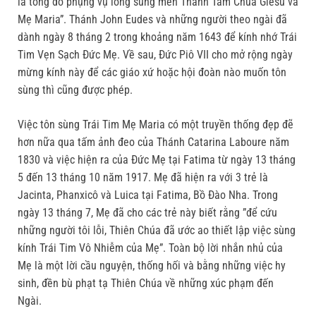
là tông đồ phụng vụ lòng sùng mến Thánh Tâm Chúa Giêsu và
Mẹ Maria”. Thánh John Eudes và những người theo ngài đã
dành ngày 8 tháng 2 trong khoảng năm 1643 để kính nhớ Trái
Tim Vẹn Sạch Đức Mẹ. Về sau, Đức Piô VII cho mở rộng ngày
mừng kính này để các giáo xứ hoặc hội đoàn nào muốn tôn
sùng thì cũng được phép.
Việc tôn sùng Trái Tim Mẹ Maria có một truyền thống đẹp đẽ
hơn nữa qua tấm ảnh đeo của Thánh Catarina Laboure năm
1830 và việc hiện ra của Đức Mẹ tại Fatima từ ngày 13 tháng
5 đến 13 tháng 10 năm 1917. Mẹ đã hiện ra với 3 trẻ là
Jacinta, Phanxicô và Luica tại Fatima, Bồ Đào Nha. Trong
ngày 13 tháng 7, Mẹ đã cho các trẻ này biết rằng ”để cứu
những người tôi lỗi, Thiên Chúa đã ước ao thiết lập việc sùng
kính Trái Tim Vô Nhiễm của Mẹ”. Toàn bộ lời nhắn nhủ của
Mẹ là một lời cầu nguyện, thống hối và bằng những việc hy
sinh, đền bù phạt tạ Thiên Chúa về những xúc phạm đến
Ngài.