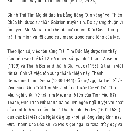
Kinh Thánh này để trả lời cho họ (Mc 12, 29-33).
Chính Trái Tim Mẹ đã đáp trả bằng tiếng “Xin vâng” với Thiên
Chúa khi được sứ thần Gabrien truyền tin. Do sự ưng thuận vì
tình yêu, Mẹ Maria trước hết đã cưu mang Đức Giêsu trong
trái tim mình và rồi cũng cưu mang trong cung lòng của Mẹ.
Theo lịch sử, việc tôn sùng Trái Tim Đức Mẹ được tìm thấy
đầu tiên vào thế kỷ 12 với nhiều sử gia như Thánh Anselm
(1109) và Thánh Bernard thành Clairvaux (1153) là thánh viết
rất tài tình về việc tôn sùng thánh thiện này. Thánh
Bernadine thành Siena (1380-1444) đã được gọi là Tiến Sĩ về
lòng sùng kính Trái Tim Mẹ vì những trước tác về Trái Tim
Mẹ. Ngài viết, “từ trái tim Mẹ, như lò lửa của Tình Yêu Rất
Thánh, Đức Trinh Nữ Maria đã nói lên ngôn ngữ tuyệt vời nhất
của một tình yêu mãnh liệt.” Thánh John Eudes (1601-1680)
qua các bài viết của Ngài đã giúp khơi lại lòng sùng kính này.
Đức Thánh Cha Lêô XIII và Piô X gọi ngài là “cha, thầy dạy và