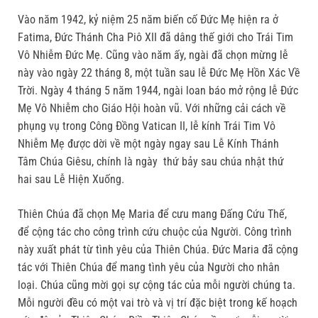
Vào năm 1942, kỷ niệm 25 năm biến cố Đức Mẹ hiện ra ở
Fatima, Đức Thánh Cha Piô XII đã dâng thế giới cho Trái Tim
Vô Nhiễm Đức Mẹ. Cũng vào năm ấy, ngài đã chọn mừng lễ
này vào ngày 22 tháng 8, một tuần sau lễ Đức Mẹ Hồn Xác Về
Trời. Ngày 4 tháng 5 năm 1944, ngài loan báo mở rộng lễ Đức
Mẹ Vô Nhiễm cho Giáo Hội hoàn vũ. Với những cải cách về
phụng vụ trong Công Đồng Vatican II, lễ kính Trái Tim Vô
Nhiễm Mẹ được dời về một ngày ngay sau Lễ Kính Thánh
Tâm Chúa Giêsu, chính là ngày thứ bảy sau chúa nhật thứ
hai sau Lễ Hiện Xuống.
Thiên Chúa đã chọn Mẹ Maria để cưu mang Đấng Cứu Thế,
để cộng tác cho công trình cứu chuộc của Người. Công trình
này xuất phát từ tình yêu của Thiên Chúa. Đức Maria đã cộng
tác với Thiên Chúa để mang tình yêu của Người cho nhân
loại. Chúa cũng mời gọi sự cộng tác của mỗi người chúng ta.
Mỗi người đều có một vai trò và vị trí đặc biệt trong kế hoạch