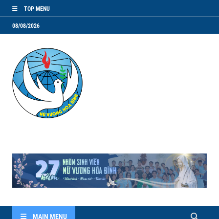
TOP MENU
08/08/2026
NVHB.NET
Nhóm Sinh Viên Nữ Vương Hoà Bình
MAIN MENU