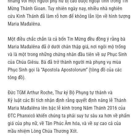
nhằng với một người phụ nữ bị cáo buộc ngoại tình trong Tin
Mừng Thánh Gioan. Tuy nhiên ngày nay, nhiều nhà nghiên
cứu Kinh Thánh đã làm rõ hơn để không lẫn lộn về hình tượng
Maria Mađalêna.
Một điều chắc chắn là cả bốn Tin Mừng đều đồng ý rằng bà
Maria Mađalêna đã ở dưới chân thập giá, nơi ngôi mộ trống
và là một trong những chứng nhân đầu tiên về sự Phục Sinh
của Chúa Giêsu. Bà đã trở thành người mà phụng vụ mùa
Phục Sinh gọi là “Apostola Apostolorum” (tông đồ của các
tông đồ).
Đức TGM Arthur Roche, Thư ký Bộ Phụng tự thánh và
Kỷ luật các Bí tích nhận định rằng quyết định nâng lễ Thánh
Maria Mađalêna lên bậc lễ kính trong Năm Thánh 2016 của
ĐTC Phanxicô khiến chúng ta phải suy tư sâu xa hơn về phẩm
giá của phụ nữ, về Tân Phúc Âm hóa, và về sự cao cả của
mầu nhiệm Lòng Chúa Thương Xót.