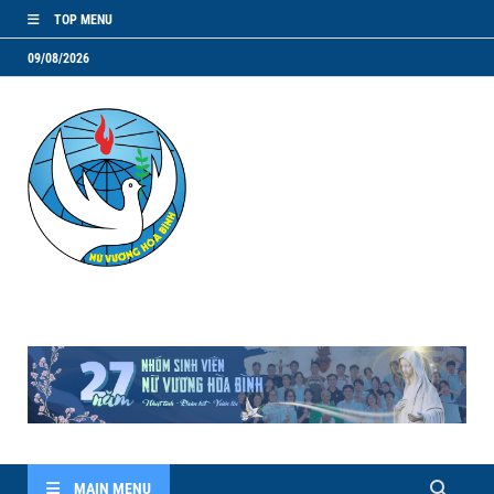
TOP MENU
09/08/2026
NVHB.NET
Nhóm Sinh Viên Nữ Vương Hoà Bình
MAIN MENU