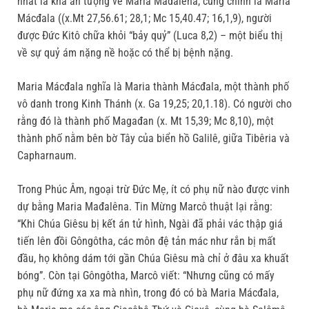
nhất là khá ấn tượng về Maria Mađalêna, cũng chính là Maria
Mácđala ((x.Mt 27,56.61; 28,1; Mc 15,40.47; 16,1,9), người
được Ðức Kitô chữa khỏi “bảy quỷ” (Luca 8,2) – một biểu thị
về sự quỷ ám nặng nề hoặc có thể bị bệnh nặng.
Maria Mácđala nghĩa là Maria thành Mácđala, một thành phố
vô danh trong Kinh Thánh (x. Ga 19,25; 20,1.18). Có người cho
rằng đó là thành phố Magađan (x. Mt 15,39; Mc 8,10), một
thành phố nằm bên bờ Tây của biển hồ Galilê, giữa Tibêria và
Capharnaum.
Trong Phúc Âm, ngoại trừ Đức Mẹ, ít có phụ nữ nào được vinh
dự bằng Maria Mađalêna. Tin Mừng Marcô thuật lại rằng:
“Khi Chúa Giêsu bị kết án tử hình, Ngài đã phải vác thập giá
tiến lên đồi Gôngôtha, các môn đệ tản mác như rắn bị mất
đầu, họ không dám tới gần Chúa Giêsu mà chỉ ở đâu xa khuất
bóng”. Còn tại Gôngôtha, Marcô viết: “Nhưng cũng có mấy
phụ nữ đứng xa xa mà nhìn, trong đó có bà Maria Mácđala,