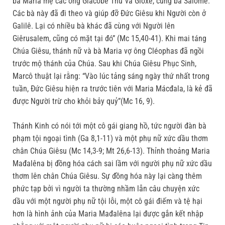
bà Maria mẹ các ông Giacôbê Thứ và Gioxê, cùng bà Salômê.
Các bà này đã đi theo và giúp đỡ Đức Giêsu khi Người còn ở
Galilê. Lại có nhiều bà khác đã cùng với Người lên
Giêrusalem, cũng có mặt tại đó” (Mc 15,40-41). Khi mai táng
Chúa Giêsu, thánh nữ và bà Maria vợ ông Cléophas đã ngồi
trước mộ thánh của Chúa. Sau khi Chúa Giêsu Phục Sinh,
Marcô thuật lại rằng: “Vào lúc tảng sáng ngày thứ nhất trong
tuần, Đức Giêsu hiện ra trước tiên với Maria Mácđala, là kẻ đã
được Người trừ cho khỏi bảy quỷ”(Mc 16, 9).
Thánh Kinh có nói tới một cô gái giang hồ, tức người đàn bà
phạm tội ngoại tình (Ga 8,1-11) và một phụ nữ xức dầu thơm
chân Chúa Giêsu (Mc 14,3-9; Mt 26,6-13). Thỉnh thoảng Maria
Mađalêna bị đồng hóa cách sai lầm với người phụ nữ xức dầu
thơm lên chân Chúa Giêsu. Sự đồng hóa này lại càng thêm
phức tạp bởi vì người ta thường nhầm lẫn câu chuyện xức
dầu với một người phụ nữ tội lỗi, một cô gái điếm và tệ hại
hơn là hình ảnh của Maria Mađalêna lại được gắn kết nhập