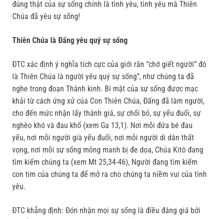
đúng thật của sự sống chính là tình yêu, tình yêu mà Thiên
Chúa đã yêu sự sống!
Thiên Chúa là Đấng yêu quý sự sống
ĐTC xác định ý nghĩa tích cực của giới răn “chớ giết người” đó
là Thiên Chúa là người yêu quý sự sống”, như chúng ta đã
nghe trong đoạn Thánh kinh. Bí mật của sự sống được mạc
khải từ cách ứng xử của Con Thiên Chúa, Đấng đã làm người,
cho đến mức nhận lấy thánh giá, sự chối bỏ, sự yếu đuối, sự
nghèo khó và đau khổ (xem Ga 13,1). Nơi mỗi đứa bé đau
yếu, nơi mỗi người già yếu đuối, nơi mỗi người di dân thất
vọng, nơi mỗi sự sống mỏng manh bị đe dọa, Chúa Kitô đang
tìm kiếm chúng ta (xem Mt 25,34-46), Người đang tìm kiếm
con tim của chúng ta để mở ra cho chúng ta niềm vui của tình
yêu.
ĐTC khẳng định: Đón nhận mọi sự sống là điều đáng giá bởi