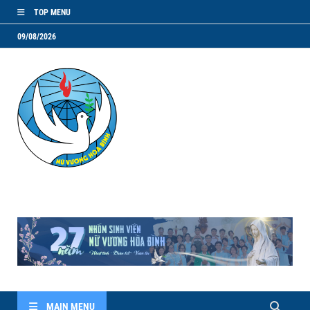
TOP MENU
09/08/2026
NVHB.NET
Nhóm Sinh Viên Nữ Vương Hoà Bình
MAIN MENU