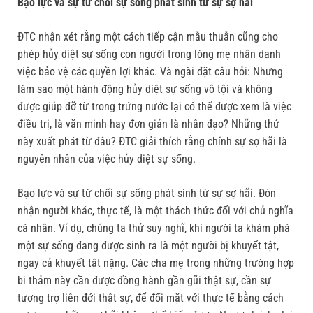
Bạo lực và sự từ chối sự sống phát sinh từ sự sợ hãi
ĐTC nhận xét rằng một cách tiếp cận mẫu thuẫn cũng cho
phép hủy diệt sự sống con người trong lòng mẹ nhân danh
việc bảo vệ các quyền lợi khác. Và ngài đặt câu hỏi: Nhưng
làm sao một hành động hủy diệt sự sống vô tội và không
được giúp đỡ từ trong trứng nước lại có thể được xem là việc
điều trị, là văn minh hay đơn giản là nhân đạo? Những thứ
này xuất phát từ đâu? ĐTC giải thích rằng chính sự sợ hãi là
nguyên nhân của việc hủy diệt sự sống.
Bạo lực và sự từ chối sự sống phát sinh từ sự sợ hãi. Đón
nhận người khác, thực tế, là một thách thức đối với chủ nghĩa
cá nhân. Ví dụ, chúng ta thử suy nghĩ, khi người ta khám phá
một sự sống đang được sinh ra là một người bị khuyết tật,
ngay cả khuyết tật nặng. Các cha mẹ trong những trường hợp
bi thảm này cần được đồng hành gần gũi thật sự, cần sự
tương trợ liên đới thật sự, để đối mặt với thực tế bằng cách