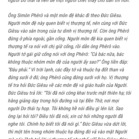
người Do thái là nên để một người chết thay cho dân thì hơn.
Ông Simôn Phêrô và một môn đệ khác đi theo Đức Giêsu.
Người môn đệ này quen biết vị thượng tế, nên cùng với Đức
Giêsu vào sân trong của tư dinh vị thượng tế. Còn ông Phêrô
đứng ở phía ngoài, gần cổng. Người môn đệ kia quen biết vị
thượng tế ra nói với chị giữ cổng, rồi dẫn ông Phêrô vào.
Người tớ gái giữ cổng nói với ông Phêrô: “Cả bác nữa, bác
không thuộc nhóm môn đệ của người ấy sao?” Ông liền đáp:
“Đâu phải.” Vì trời lạnh, các đầy tớ và thuộc hạ đốt than và
đứng sưởi ở đó; ông Phêrô cũng đứng sưởi với họ. Vị thượng
tế tra hỏi Đức Giêsu về các môn đệ và giáo huấn của Người.
Đức Giêsu trả lời: “Tôi đã nói công khai trước mặt thiên hạ; tôi
hằng giảng dạy trong hội đường và tại Đền Thờ, nơi mọi
người Do thái tụ họp. Tôi không hề nói điều gì lén lút. Sao
ông lại hỏi tôi? Điều tôi đã nói, xin cứ hỏi những người đã
nghe tôi. Chính họ biết tôi đã nói gì.” Đức Giêsu vừa dứt lời,
thì một tên trong nhóm thuộc hạ đứng đó vả vào mặt Người