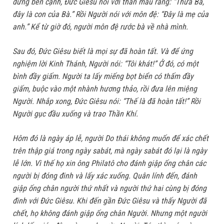
đứng bên cạnh, Đức Giêsu nói với thân mẫu rằng: “Thưa Bà,
đây là con của Bà.” Rồi Người nói với môn đệ: “Đây là mẹ của
anh.” Kể từ giờ đó, người môn đệ rước bà về nhà mình.
Sau đó, Đức Giêsu biết là mọi sự đã hoàn tất. Và để ứng
nghiệm lời Kinh Thánh, Người nói: “Tôi khát!” Ở đó, có một
bình đầy giấm. Người ta lấy miếng bọt biển có thấm đầy
giấm, buộc vào một nhành hương thảo, rồi đưa lên miệng
Người. Nhắp xong, Đức Giêsu nói: “Thế là đã hoàn tất!” Rồi
Người gục đầu xuống và trao Thần Khí.
Hôm đó là ngày áp lễ, người Do thái không muốn để xác chết
trên thập giá trong ngày sabát, mà ngày sabát đó lại là ngày
lễ lớn. Vì thế họ xin ông Philatô cho đánh giập ống chân các
người bị đóng đinh và lấy xác xuống. Quân lính đến, đánh
giập ống chân người thứ nhất và người thứ hai cùng bị đóng
đinh với Đức Giêsu. Khi đến gần Đức Giêsu và thấy Người đã
chết, họ không đánh giập ống chân Người. Nhưng một người