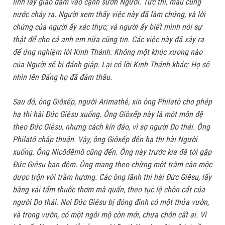
lính lấy giáo đâm vào cạnh sườn Người. Tức thì, máu cùng
nước chảy ra. Người xem thấy việc này đã làm chứng, và lời
chứng của người ấy xác thực; và người ấy biết mình nói sự
thật để cho cả anh em nữa cũng tin. Các việc này đã xảy ra
để ứng nghiệm lời Kinh Thánh: Không một khúc xương nào
của Người sẽ bị đánh giập. Lại có lời Kinh Thánh khác: Họ sẽ
nhìn lên Đấng họ đã đâm thâu.
Sau đó, ông Giôxếp, người Arimathê, xin ông Philatô cho phép
hạ thi hài Đức Giêsu xuống. Ông Giôxếp này là một môn đệ
theo Đức Giêsu, nhưng cách kín đáo, vì sợ người Do thái. Ông
Philatô chấp thuận. Vậy, ông Giôxếp đến hạ thi hài Người
xuống. Ông Nicôđêmô cũng đến. Ông này trước kia đã tới gặp
Đức Giêsu ban đêm. Ông mang theo chừng một trăm cân mộc
dược trộn với trầm hương. Các ông lãnh thi hài Đức Giêsu, lấy
băng vải tẩm thuốc thơm mà quấn, theo tục lệ chôn cất của
người Do thái. Nơi Đức Giêsu bị đóng đinh có một thửa vườn,
và trong vườn, có một ngôi mộ còn mới, chưa chôn cất ai. Vì