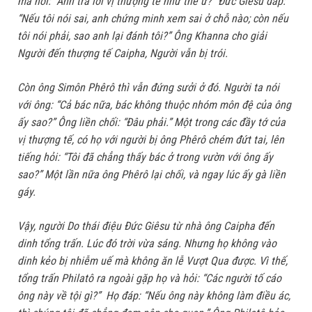
mà nói: “Anh trả lời vị thượng tế như thế ư?” Đức Giêsu đáp:
“Nếu tôi nói sai, anh chứng minh xem sai ở chỗ nào; còn nếu
tôi nói phải, sao anh lại đánh tôi?” Ông Khanna cho giải
Người đến thượng tế Caipha, Người vẫn bị trói.
Còn ông Simôn Phêrô thì vẫn đứng sưởi ở đó. Người ta nói
với ông: “Cả bác nữa, bác không thuộc nhóm môn đệ của ông
ấy sao?” Ông liền chối: “Đâu phải.” Một trong các đầy tớ của
vị thượng tế, có họ với người bị ông Phêrô chém đứt tai, lên
tiếng hỏi: “Tôi đã chẳng thấy bác ở trong vườn với ông ấy
sao?” Một lần nữa ông Phêrô lại chối, và ngay lúc ấy gà liền
gáy.
Vậy, người Do thái điệu Đức Giêsu từ nhà ông Caipha đến
dinh tổng trấn. Lúc đó trời vừa sáng. Nhưng họ không vào
dinh kẻo bị nhiễm uế mà không ăn lễ Vượt Qua được. Vì thế,
tổng trấn Philatô ra ngoài gặp họ và hỏi: “Các người tố cáo
ông này về tội gì?” Họ đáp: “Nếu ông này không làm điều ác,