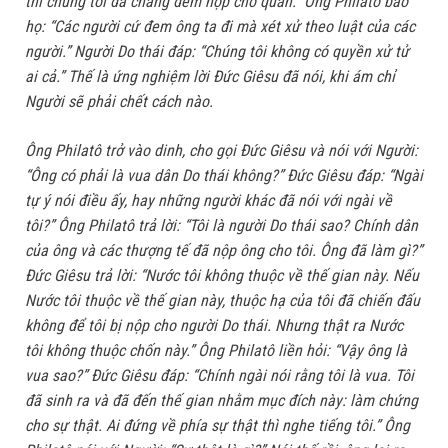
thì chúng tôi đã chẳng đem nộp cho quan.” Ông Philatô bảo
họ: “Các người cứ đem ông ta đi mà xét xử theo luật của các
người.” Người Do thái đáp: “Chúng tôi không có quyền xử tử
ai cả.” Thế là ứng nghiệm lời Đức Giêsu đã nói, khi ám chỉ
Người sẽ phải chết cách nào.
Ông Philatô trở vào dinh, cho gọi Đức Giêsu và nói với Người:
“Ông có phải là vua dân Do thái không?” Đức Giêsu đáp: “Ngài
tự ý nói điều ấy, hay những người khác đã nói với ngài về
tôi?” Ông Philatô trả lời: “Tôi là người Do thái sao? Chính dân
của ông và các thượng tế đã nộp ông cho tôi. Ông đã làm gì?”
Đức Giêsu trả lời: “Nước tôi không thuộc về thế gian này. Nếu
Nước tôi thuộc về thế gian này, thuộc hạ của tôi đã chiến đấu
không để tôi bị nộp cho người Do thái. Nhưng thật ra Nước
tôi không thuộc chốn này.” Ông Philatô liền hỏi: “Vậy ông là
vua sao?” Đức Giêsu đáp: “Chính ngài nói rằng tôi là vua. Tôi
đã sinh ra và đã đến thế gian nhằm mục đích này: làm chứng
cho sự thật. Ai đứng về phía sự thật thì nghe tiếng tôi.” Ông