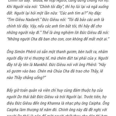
“Chính tôi đây.” Giuđa, kẻ nộp Người, cũng đứng chung với họ.
Khi Người vừa nói: “Chính tôi đây”, thì họ lùi lại và ngã xuống
đất. Người lại hỏi một lần nữa: “Các anh tìm ai?” Họ đáp:
“Tìm Giêsu Nadarét.” Đức Giêsu nói: “Tôi đã bảo các anh là
chính tôi đây. Vậy, nếu các anh tìm bắt tôi, thì hãy để cho
những người này đi.” Thế là ứng nghiệm lời Đức Giêsu đã nói:
“Những người Cha đã ban cho con, con không để mất một ai.”
Ông Simôn Phêrô có sẵn một thanh gươm, bèn tuốt ra, nhằm
người đầy tớ vị thượng tế, mà chém đứt tai phải của y. Người
đầy tớ ấy tên là Mankhô. Đức Giêsu nói với ông Phêrô: “Hãy
xỏ gươm vào bao. Chén mà Chúa Cha đã trao cho Thầy, lẽ
nào Thầy chẳng uống?”
Bấy giờ toán quân và viên chỉ huy cùng đám thuộc hạ của
người Do thái bắt Đức Giêsu và trói Người lại. Trước tiên, họ
điệu Đức Giêsu đến ông Khanna là nhạc phụ ông Caipha. Ông
Caipha làm thượng tế năm đó. Chính ông này đã đề nghị với