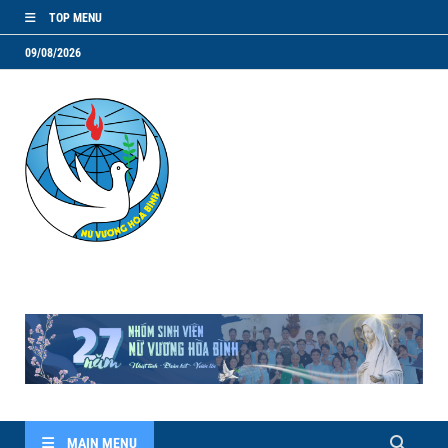
TOP MENU
09/08/2026
NVHB.NET
Nhóm Sinh Viên Nữ Vương Hoà Bình
MAIN MENU