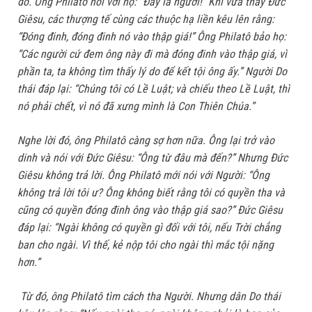
đỏ. Ông Philatô nói với họ: “Đây là người!” Khi vừa thấy Đức
Giêsu, các thượng tế cùng các thuộc hạ liền kêu lên rằng:
“Đóng đinh, đóng đinh nó vào thập giá!” Ông Philatô bảo họ:
“Các người cứ đem ông này đi mà đóng đinh vào thập giá, vì
phần ta, ta không tìm thấy lý do để kết tội ông ấy.” Người Do
thái đáp lại: “Chúng tôi có Lề Luật; và chiếu theo Lề Luật, thì
nó phải chết, vì nó đã xưng mình là Con Thiên Chúa.”
Nghe lời đó, ông Philatô càng sợ hơn nữa. Ông lại trở vào
dinh và nói với Đức Giêsu: “Ông từ đâu mà đến?” Nhưng Đức
Giêsu không trả lời. Ông Philatô mới nói với Người: “Ông
không trả lời tôi ư? Ông không biết rằng tôi có quyền tha và
cũng có quyền đóng đinh ông vào thập giá sao?” Đức Giêsu
đáp lại: “Ngài không có quyền gì đối với tôi, nếu Trời chẳng
ban cho ngài. Vì thế, kẻ nộp tôi cho ngài thì mắc tội nặng
hơn.”
Từ đó, ông Philatô tìm cách tha Người. Nhưng dân Do thái