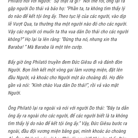
Philatô nói với Người: “Sự thật là gì?” Nói thế rồi, ông lại ra
gặp người Do thái và bảo họ: “Phần ta, ta không tìm thấy lý
do nào để kết tội ông ấy. Theo tục lệ của các người, vào dịp
lễ Vượt Qua, ta thường tha một người nào đó cho các người.
Vậy các người có muốn ta tha vua dân Do thái cho các người
không?” Họ lại la lên rằng: “Đừng tha nó, nhưng xin tha
Baraba! ” Mà Baraba là một tên cướp.
Bấy giờ ông Philatô truyền đem Đức Giêsu đi và đánh đòn
Người. Bọn lính kết một vòng gai làm vương miện, đặt lên
đầu Người, và khoác cho Người một áo choàng đỏ. Họ đến
gần và nói: “Kính chào Vua dân Do thái!”, rồi vả vào mặt
Người.
Ông Philatô lại ra ngoài và nói với người Do thái: “Đây ta dẫn
ông ấy ra ngoài cho các người, để các người biết là ta không
tìm thấy lý do nào để kết tội ông ấy.” Vậy, Đức Giêsu bước ra
ngoài, đầu đội vương miện bằng gai, mình khoác áo choàng