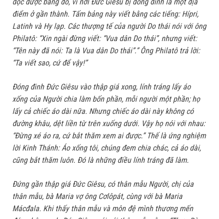
đọc được bảng đó, vì nơi Đức Giêsu bị đóng đinh là một địa
điểm ở gần thành. Tấm bảng này viết bằng các tiếng: Hípri,
Latinh và Hy lạp. Các thượng tế của người Do thái nói với ông
Philatô: “Xin ngài đừng viết: “Vua dân Do thái”, nhưng viết:
“Tên này đã nói: Ta là Vua dân Do thái”.” Ông Philatô trả lời:
“Ta viết sao, cứ để vậy!”
Đóng đinh Đức Giêsu vào thập giá xong, lính tráng lấy áo
xống của Người chia làm bốn phần, mỗi người một phần; họ
lấy cả chiếc áo dài nữa. Nhưng chiếc áo dài này không có
đường khâu, dệt liền từ trên xuống dưới. Vậy họ nói với nhau:
“Đừng xé áo ra, cứ bắt thăm xem ai được.” Thế là ứng nghiệm
lời Kinh Thánh: Áo xống tôi, chúng đem chia chác, cả áo dài,
cũng bắt thăm luôn. Đó là những điều lính tráng đã làm.
Đứng gần thập giá Đức Giêsu, có thân mẫu Người, chị của
thân mẫu, bà Maria vợ ông Cơlôpát, cùng với bà Maria
Mácđala. Khi thấy thân mẫu và môn đệ mình thương mến