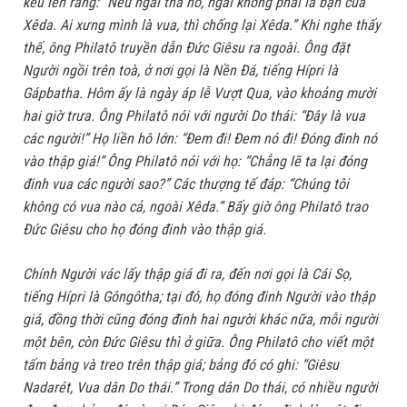
kêu lên rằng: “Nếu ngài tha nó, ngài không phải là bạn của
Xêda. Ai xưng mình là vua, thì chống lại Xêda.” Khi nghe thấy
thế, ông Philatô truyền dẫn Đức Giêsu ra ngoài. Ông đặt
Người ngồi trên toà, ở nơi gọi là Nền Đá, tiếng Hípri là
Gápbatha. Hôm ấy là ngày áp lễ Vượt Qua, vào khoảng mười
hai giờ trưa. Ông Philatô nói với người Do thái: “Đây là vua
các người!” Họ liền hô lớn: “Đem đi! Đem nó đi! Đóng đinh nó
vào thập giá!” Ông Philatô nói với họ: “Chẳng lẽ ta lại đóng
đinh vua các người sao?” Các thượng tế đáp: “Chúng tôi
không có vua nào cả, ngoài Xêda.” Bấy giờ ông Philatô trao
Đức Giêsu cho họ đóng đinh vào thập giá.
Chính Người vác lấy thập giá đi ra, đến nơi gọi là Cái Sọ,
tiếng Hípri là Gôngôtha; tại đó, họ đóng đinh Người vào thập
giá, đồng thời cũng đóng đinh hai người khác nữa, mỗi người
một bên, còn Đức Giêsu thì ở giữa. Ông Philatô cho viết một
tấm bảng và treo trên thập giá; bảng đó có ghi: “Giêsu
Nadarét, Vua dân Do thái.” Trong dân Do thái, có nhiều người