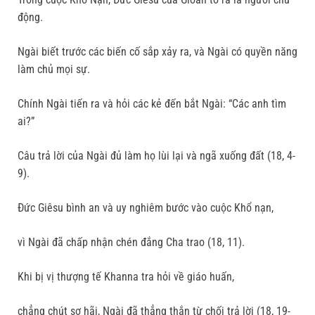
động.
Ngài biết trước các biến cố sắp xảy ra, và Ngài có quyền năng
làm chủ mọi sự.
Chính Ngài tiến ra và hỏi các kẻ đến bắt Ngài: “Các anh tìm
ai?”
Câu trả lời của Ngài đủ làm họ lùi lại và ngã xuống đất (18, 4-
9).
Đức Giêsu bình an và uy nghiêm bước vào cuộc Khổ nạn,
vì Ngài đã chấp nhận chén đắng Cha trao (18, 11).
Khi bị vị thượng tế Khanna tra hỏi về giáo huấn,
chẳng chút sợ hãi, Ngài đã thẳng thắn từ chối trả lời (18, 19-