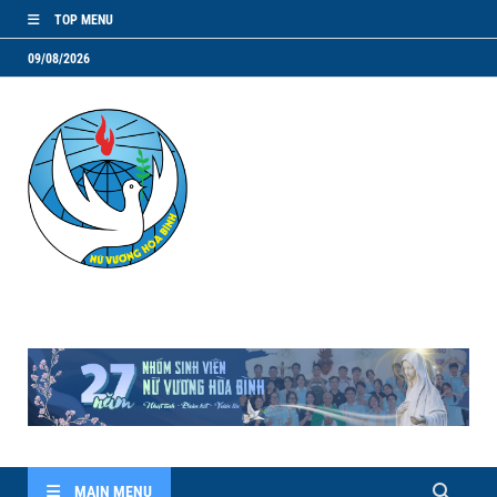
TOP MENU
09/08/2026
NVHB.NET
Nhóm Sinh Viên Nữ Vương Hoà Bình
MAIN MENU