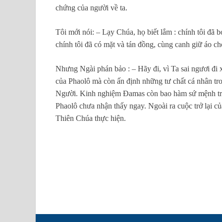
chứng của người về ta.
Tôi mới nói: – Lạy Chúa, họ biết lắm : chính tôi đã
chính tôi đã có mặt và tán đồng, cùng canh giữ áo c
Nhưng Ngài phán bảo : – Hãy đi, vì Ta sai ngươi đi 
của Phaolô mà còn ấn định những tư chất cá nhân tro
Người. Kinh nghiệm Đamas còn bao hàm sứ mệnh trao
Phaolô chưa nhận thấy ngay. Ngoài ra cuộc trở lại c
Thiên Chúa thực hiện.