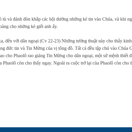
 bỏ tù và đánh đòn khắp các hội đường những kẻ tin vào Chúa, và khi n
hoàng cho những kẻ giết anh ấy.
xa, đến với dân ngoại (Cv 22-23) Những tường thuật này cho thấy kin
ng đức tin và Tin Mừng của vị tông đồ. Tất cả đều tập chú vào Chúa G
 cho Phaolô rao giảng Tin Mừng cho dân ngoại, một sứ mệnh thiết đị
ủa Phaolô còn cho thấy ngay. Ngoài ra cuộc trở lại của Phaolô còn cho 