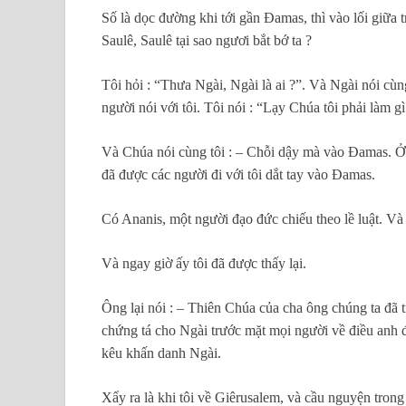
Số là dọc đường khi tới gần Đamas, thì vào lối giữa tr
Saulê, Saulê tại sao ngươi bắt bớ ta ?
Tôi hỏi : “Thưa Ngài, Ngài là ai ?”. Và Ngài nói cùn
người nói với tôi. Tôi nói : “Lạy Chúa tôi phải làm gì
Và Chúa nói cùng tôi : – Chỗi dậy mà vào Đamas. Ở đ
đã được các người đi với tôi dắt tay vào Đamas.
Có Ananis, một người đạo đức chiếu theo lề luật. Và 
Và ngay giờ ấy tôi đã được thấy lại.
Ông lại nói : – Thiên Chúa của cha ông chúng ta đã t
chứng tá cho Ngài trước mặt mọi người về điều anh đ
kêu khấn danh Ngài.
Xẩy ra là khi tôi về Giêrusalem, và cầu nguyện trong