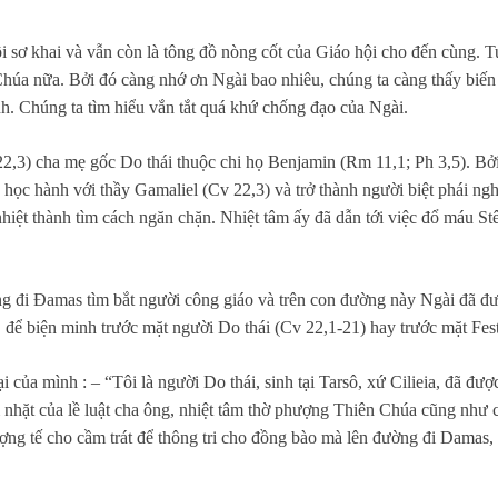
ội sơ khai và vẫn còn là tông đồ nòng cốt của Giáo hội cho đến cùng.
 Chúa nữa. Bởi đó càng nhớ ơn Ngài bao nhiêu, chúng ta càng thấy biến 
nh. Chúng ta tìm hiểu vắn tắt quá khứ chống đạo của Ngài.
v 22,3) cha mẹ gốc Do thái thuộc chi họ Benjamin (Rm 11,1; Ph 3,5). B
 học hành với thầy Gamaliel (Cv 22,3) và trở thành người biệt phái ngh
nhiệt thành tìm cách ngăn chặn. Nhiệt tâm ấy đã dẫn tới việc đổ máu S
ng đi Đamas tìm bắt người công giáo và trên con đường này Ngài đã đư
, để biện minh trước mặt người Do thái (Cv 22,1-21) hay trước mặt Fes
i của mình : – “Tôi là người Do thái, sinh tại Tarsô, xứ Cilieia, đã đư
nhặt của lề luật cha ông, nhiệt tâm thờ phượng Thiên Chúa cũng như 
ợng tế cho cầm trát để thông tri cho đồng bào mà lên đường đi Damas, 