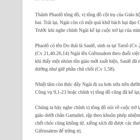
Thánh Phaolô tông đồ, vị tông đồ cột trụ của Giáo h
hai. Trái lại, Ngài còn có một quá khứ bách hại đạo
Trước khi nghe chính Ngài kể lại cuộc trở lại của mì
Phaolô có tên Do thái là Saulê, sinh ra tại Tarsô (C
(Cv 21,40.26,14) Ngài lên Giêrusalem theo đuổi việc
khi thấy một nhóm tôn giáo mới xuất hiện, Saulê đã 
dường như giữ phần chủ chốt (Cv 1,58).
Nhiệt tâm còn thúc đẩy Ngài đi xa hơn nữa trên đườ
Công vụ 9,1-23 hoặc chính vị tông đồ cũng đã kể lại
Chúng ta hãy nghe chính vị tông đồ nói về cuộc trở lạ
giáo dưới chân Gamaliel, rập theo khuôn phép nhiệm 
chết chóc cũng không từ, xiềng xích đã được các thư
Giêrusalem để trừng trị.