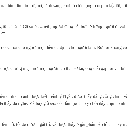
ưa thình lình tự trời, một ánh sáng chói lòa lóe rạng bao phủ lấy tôi, tô
g tôi : “Ta là Giêsu Nazareth, ngươi đang bắt bớ”. Những người đi với
 ?”
ó sẽ nói cho ngươi mọi điều đã định cho ngươi làm. Bởi tôi không còn 
được chứng nhận nơi mọi người Do thái sở tại, ông đến gặp tôi và đứng 
iền định cho anh được biết thánh ý Ngài, được thấy đấng công chính và
ã thấy đã nghe. Và bây giờ sao còn lần lựa ? Hãy chỗi dậy chịu thanh 
 đền thờ, tôi đã được ngất trí, và được thấy Ngài phán bảo tôi: – Hãy