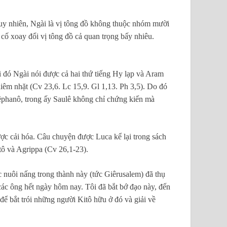
 Tuy nhiên, Ngài là vị tông đồ không thuộc nhóm mười
cố xoay đổi vị tông đồ cả quan trọng bấy nhiêu.
ởi đó Ngài nói được cả hai thứ tiếng Hy lạp và Aram
iêm nhặt (Cv 23,6. Lc 15,9. Gl 1,13. Ph 3,5). Do đó
têphanô, trong ấy Saulê không chỉ chứng kiến mà
ợc cải hóa. Câu chuyện được Luca kể lại trong sách
tô và Agrippa (Cv 26,1-23).
ợc nuôi nấng trong thành này (tức Giêrusalem) đã thụ
các ông hết ngày hôm nay. Tôi đã bắt bớ đạo này, đến
để bắt trói những người Kitô hữu ở đó và giải về