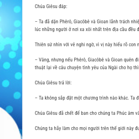
Chúa Giêsu đáp:
– Ta đã dặn Phêrô, Giacôbê và Gioan lãnh trách nhi
lúc những người ở nơi xa xôi nhất trên địa cầu đều 
Thiên sứ nhìn với vẻ nghi ngờ, vì vị này hiểu rõ con 
– Vâng, nhưng nếu Phêrô, Giacôbê và Gioan quên đi 
thuật lại về câu chuyện tình yêu của Ngài cho họ th
Chúa Giêsu trả lời:
– Ta không sắp đặt một chương trình nào khác. Ta đặ
Chúa Giêsu đã chết để ban cho chúng ta Phúc âm và
Chúng ta hãy làm cho mọi người trên thế giới này 