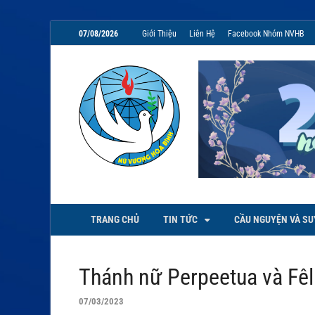
07/08/2026
Giới Thiệu
Liên Hệ
Facebook Nhóm NVHB
NVHB.NET
Nhóm Sinh Viên Nữ Vương Hoà
TRANG CHỦ
TIN TỨC
CẦU NGUYỆN VÀ SU
Thánh nữ Perpeetua và Fêli
07/03/2023