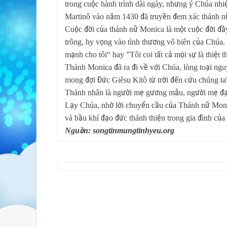
trong cuộc hành trình dài ngày, nhưng ý Chúa nhi
Martinô vào năm 1430 đã truyền đem xác thánh nữ
Cuộc đời của thánh nữ Monica là một cuộc đời đầy
trông, hy vọng vào tình thương vô biên của Chúa.
mạnh cho tôi“ hay ”Tôi coi tất cả mọi sự là thiệt th
Thánh Monica đã ra đi về với Chúa, lòng toại ngu
mong đợi Đức Giêsu Kitô từ trời đến cứu chúng ta“
Thánh nhân là người mẹ gương mẫu, người mẹ đạo 
Lạy Chúa, nhờ lời chuyển cầu của Thánh nữ Monic
và bầu khí đạo đức thánh thiện trong gia đình của
Nguồn: songtinmungtinhyeu.org