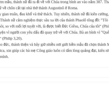
ệm mầu, thánh nữ đã ra đi về với Chúa trong bình an vào năm 387. Th
 về chôn cất tại nhà thờ thánh Augustinô ở Roma.
 gian truân, đau khổ và thử thách. Tuy nhiên, thánh nữ đã kiên cường,
 Thánh nữ cảm nghiệm thực sâu xa lời của thánh Phaolô tông đồ: ”Tôi 
òi, so với mối lợi tuyệt vời, là được biết Đức Giêsu, Chúa của tôi“ (Phil
yện vì người con yêu dấu đã quay trở về với Chúa. Bà an bình vì ”Quê 
 (Philip 3,20).
đức, thánh thiện và bây giờ nhiều nơi giới hiền mẫu đã chọn thánh 
a, xin giúp các bà mẹ Công giáo luôn có tấm lòng quảng đại, kiên n
 mình.