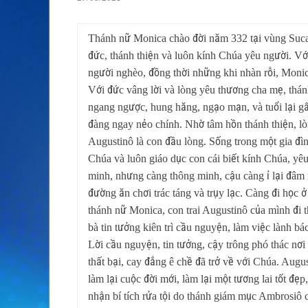
Thánh nữ Monica chào đời năm 332 tại vùng Sucar
đức, thánh thiện và luôn kính Chúa yêu người. Vớ
người nghèo, đồng thời những khi nhàn rỗi, Monic
Với đức vâng lời và lòng yêu thương cha mẹ, thánh 
ngang ngược, hung hăng, ngạo mạn, và tuổi lại gấ
đàng ngay nẻo chính. Nhờ tâm hồn thánh thiện, l
Augustinô là con đầu lòng. Sống trong một gia đìn
Chúa và luôn giáo dục con cái biết kính Chúa, yê
minh, nhưng càng thông minh, cậu càng ỉ lại đâm ra
đường ăn chơi trác táng và trụy lạc. Càng đi học 
thánh nữ Monica, con trai Augustinô của mình đi 
bà tin tưởng kiên trì cầu nguyện, làm việc lành bác
Lời cầu nguyện, tin tưởng, cậy trông phó thác nơ
thất bại, cay đắng ê chề đã trở về với Chúa. Augu
làm lại cuộc đời mới, làm lại một tương lai tốt 
nhận bí tích rửa tội do thánh giám mục Ambrosiô