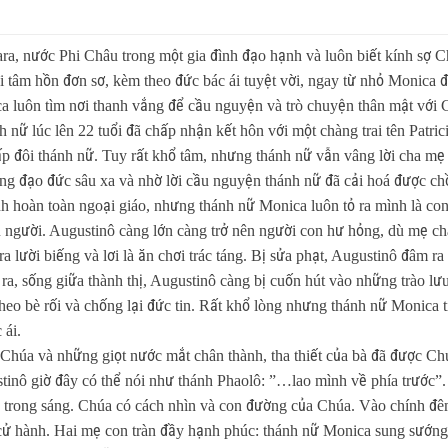
a, nước Phi Châu trong một gia đình đạo hạnh và luôn biết kính sợ C
i tâm hồn đơn sơ, kèm theo đức bác ái tuyệt vời, ngay từ nhỏ Monica
a luôn tìm nơi thanh vắng để cầu nguyện và trò chuyện thân mật với 
nữ lúc lên 22 tuổi đã chấp nhận kết hôn với một chàng trai tên Patriciu
p đôi thánh nữ. Tuy rất khổ tâm, nhưng thánh nữ vẫn vâng lời cha mẹ
òng đạo đức sâu xa và nhờ lời cầu nguyện thánh nữ đã cải hoá được c
h hoàn toàn ngoại giáo, nhưng thánh nữ Monica luôn tỏ ra mình là con
u người. Augustinô càng lớn càng trở nên người con hư hỏng, dù mẹ cha
 lười biếng và lơi là ăn chơi trác táng. Bị sửa phạt, Augustinô đâm ra
ở ra, sống giữa thành thị, Augustinô càng bị cuốn hút vào những trào 
theo bè rối và chống lại đức tin. Rất khổ lòng nhưng thánh nữ Monica
 ái.
i Chúa và những giọt nước mắt chân thành, tha thiết của bà đã được C
stinô giờ đây có thể nói như thánh Phaolô: ”…lao mình về phía trước”. 
đẹp, trong sáng. Chúa có cách nhìn và con đường của Chúa. Vào chính 
 cử hành. Hai mẹ con tràn đầy hạnh phúc: thánh nữ Monica sung sướng