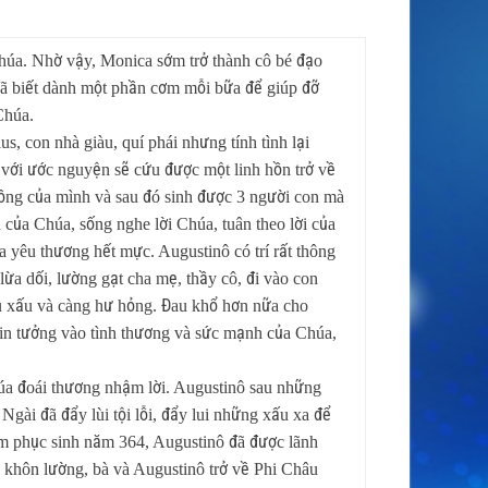
húa. Nhờ vậy, Monica sớm trở thành cô bé đạo
 đã biết dành một phần cơm mỗi bữa để giúp đỡ
Chúa.
s, con nhà giàu, quí phái nhưng tính tình lại
 với ước nguyện sẽ cứu được một linh hồn trở về
hồng của mình và sau đó sinh được 3 người con mà
 của Chúa, sống nghe lời Chúa, tuân theo lời của
 yêu thương hết mực. Augustinô có trí rất thông
 lừa dối, lường gạt cha mẹ, thầy cô, đi vào con
lưu xấu và càng hư hỏng. Đau khổ hơn nữa cho
 tin tưởng vào tình thương và sức mạnh của Chúa,
húa đoái thương nhậm lời. Augustinô sau những
Ngài đã đẩy lùi tội lỗi, đẩy lui những xấu xa để
đêm phục sinh năm 364, Augustinô đã được lãnh
 khôn lường, bà và Augustinô trở về Phi Châu