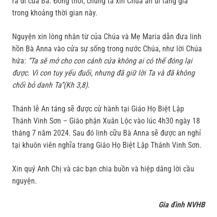
ra đi của Bà. Đồng thời, chúng ta xin Chúa an ủi tang gia
trong khoảng thời gian này.
Nguyện xin lòng nhân từ của Chúa và Mẹ Maria dẫn đưa linh
hồn Bà Anna vào cửa sự sống trong nước Chúa, như lời Chúa
hứa:
“Ta sẽ mở cho con cánh cửa không ai có thể đóng lại
được. Vì con tuy yếu đuối, nhưng đã giữ lời Ta và đã không
chối bỏ danh Ta”(Kh 3,8)
.
Thánh lễ An táng sẽ được cử hành tại Giáo Họ Biệt Lập
Thánh Vinh Sơn – Giáo phận Xuân Lộc vào lúc 4h30 ngày 18
tháng 7 năm 2024. Sau đó linh cữu Bà Anna sẽ được an nghỉ
tại khuôn viên nghĩa trang Giáo Họ Biệt Lập Thánh Vinh Sơn.
Xin quý Anh Chị và các bạn chia buồn và hiệp dâng lời cầu
nguyện.
Gia đình NVHB