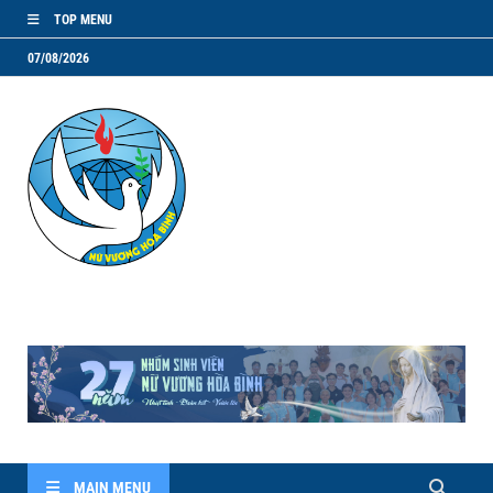
TOP MENU
07/08/2026
NVHB.NET
Nhóm Sinh Viên Nữ Vương Hoà Bình
MAIN MENU