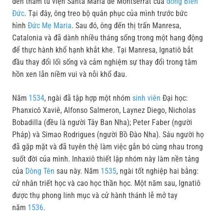
đến thăm tu viện Santa Maria de Montserrat của
dòng Biển
Đức
. Tại đây, ông treo bộ quân phục của mình trước bức
hình
Đức Mẹ Maria
. Sau đó, ông đến thị trấn Manresa,
Catalonia và đã dành nhiều tháng sống trong một hang động
để thực hành khổ hạnh khắt khe. Tại Manresa, Ignatiô bắt
đầu thay đổi lối sống và cảm nghiệm sự thay đổi trong tâm
hồn xen lẫn niềm vui và nỗi khổ đau.
Năm
1534
, ngài đã tập hợp một nhóm
sinh viên
Đại học:
Phanxicô Xaviê, Alfonso Salmeron, Laynez Diego, Nicholas
Bobadilla (đều là người Tây Ban Nha); Peter Faber (người
Pháp) và Simao Rodrigues (người Bồ Đào Nha). Sáu người họ
đã gặp mặt và đã tuyên thệ làm việc gắn bó cùng nhau trong
suốt đời của mình. Inhaxiô thiết lập nhóm này làm nền tảng
của
Dòng Tên
sau này. Năm
1535
, ngài tốt nghiệp hai bằng:
cử nhân triết học và cao học thần học. Một năm sau, Ignatiô
được thụ phong linh mục và cử hành thánh lễ mở tay
năm
1536
.