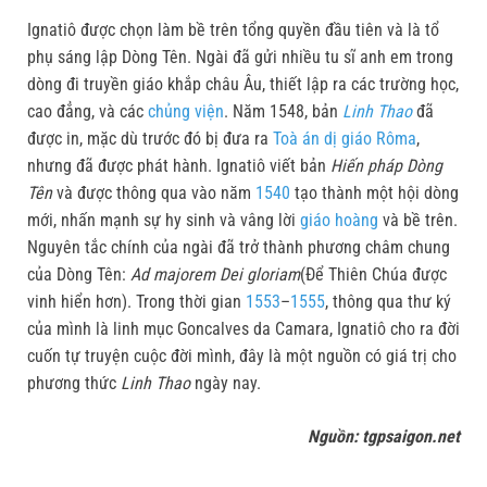
Ignatiô được chọn làm bề trên tổng quyền đầu tiên và là tổ
phụ sáng lập Dòng Tên. Ngài đã gửi nhiều tu sĩ anh em trong
dòng đi truyền giáo khắp châu Âu, thiết lập ra các trường học,
cao đẳng, và các
chủng viện
. Năm 1548, bản
Linh Thao
đã
được in, mặc dù trước đó bị đưa ra
Toà án dị giáo Rôma
,
nhưng đã được phát hành. Ignatiô viết bản
Hiến pháp Dòng
Tên
và được thông qua vào năm
1540
tạo thành một hội dòng
mới, nhấn mạnh sự hy sinh và vâng lời
giáo hoàng
và bề trên.
Nguyên tắc chính của ngài đã trở thành phương châm chung
của Dòng Tên:
Ad majorem Dei gloriam
(Để Thiên Chúa được
vinh hiển hơn). Trong thời gian
1553
–
1555
, thông qua thư ký
của mình là linh mục Goncalves da Camara, Ignatiô cho ra đời
cuốn tự truyện cuộc đời mình, đây là một nguồn có giá trị cho
phương thức
Linh Thao
ngày nay.
Nguồn: tgpsaigon.net