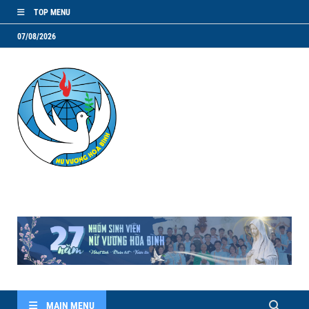
TOP MENU
07/08/2026
NVHB.NET
Nhóm Sinh Viên Nữ Vương Hoà Bình
MAIN MENU