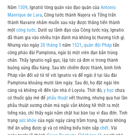
Năm
1509
, Ignatiô tòng quân vào đạo quân của
Antonio
Manrique de Lara
, Công tước thành Najera và Tổng trấn
thành Navarre nhằm muốn sau này được thăng tiến thành
một
công tước
. Dưới sự lãnh đạo của Công tước này, Ignatio
đã tham gia vào nhiều trận đánh mà không bị thương tích gì.
Nhưng vào ngày
20 tháng 5
năm
1521
,
quân đội Pháp
tấn
công pháo đài Pamplona, ngài bị một viên đạn bắn trúng
chân. Thấy Ignatio ngã gục, lập tức cả đơn vị trong thành
buông súng đầu hàng. Sau khi chiếm được thành, binh lính
Pháp vẫn đối xử tử tế với Ignatio và để ngài ở tại lâu đài
Pamplona khoảng mười lăm ngày. Sau đó, họ đặt ngài lên
cáng và khiêng về đến tận nhà ở Loyola. Thời đó,
y học
chưa
có thuốc gây mê để
phẫu thuật
vết thương, nhưng qua hai lần
phẫu thuật xương chân mà ngài vẫn không hề thốt ra một
tiếng nào, chỉ thấy ngài nắm chặt hai bàn tay vì đau đớn. Tình
trạng
sức khỏe
của ngài ngày càng trầm trọng. Ignatio không
thể ăn uống được gì và có những biểu hiện sắp
chết
. Vài