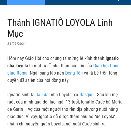
Thánh IGNATIÔ LOYOLA Linh
Mục
31/07/2021
Hôm nay Giáo Hội cho chúng ta mừng lễ kính thánh
Ignatio
nhà Loyola
là một tu sĩ, nhà thần học lớn của
Giáo hội Công
giáo Rôma
. Ngài sáng lập nên
Dòng Tên
và là bề trên tổng
quyền đầu tiên của hội dòng này.
Ignatio sinh tại
lâu đài
nhà Loyola, xứ
Basque
. Sau khi mẹ
ruột của mình qua đời lúc ngài 13 tuổi, Ignatio được bà María
de Garin – vợ của một người thợ rèn địa phương nuôi nấng
giáo dục. Vì vậy, Ignatiô đã được thêm phụ họ “de Loyola”
nhằm chỉ nguyên quán Loyola, nơi ngài được sinh ra.