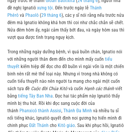
ngày trước lễ thánh
Gioan Baotixita
(
24 tháng 6
), người nhà
đề nghị Ignatiô
xưng tội
. Đến trước ngày lễ
Thánh
Phêrô
và
Phaolô
(
29 tháng 6
), các y sĩ nói rằng nếu trước nửa
đêm mà Ignatio không khá hơn thì coi như chắc chắn sẽ chết.
Nửa đêm hôm ấy, ngài cảm thấy bớt đau, và ngày hôm sau thì
vượt qua được tình trạng nguy kịch.
Trong những ngày dưỡng bệnh, vì quá buồn chán, Ignatio nói
với những người thân đem đến cho mình mấy cuốn
tiểu
thuyết
kiếm hiệp để đọc cho đỡ buồn vì ngài vốn là một chiến
binh nên rất mê thể loại này. Nhưng vì trong nhà không có
cuốn tiểu thuyết nào nên người ta mang cho ngài một cuốn
sách tựa đề
Cuộc đời Chúa Kitô
và cuốn
Hạnh các thánh
viết
bằng
tiếng Tây Ban Nha
. Đọc hai tác phẩm này Ignatiô thấy
mình bị thu hút. Rồi khi đọc sang cuộc đời của
thánh
Phanxicô thành Assisi
,
Thánh Đa Minh
và nhiều tu sĩ
nổi tiếng khác, Ignatiô quyết định noi gương họ hiến mình đi
chinh phục
Đất Thánh
cho
Kitô giáo
. Sau khi phục hồi, Ignatiô