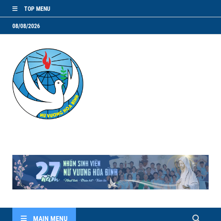
TOP MENU
08/08/2026
NVHB.NET
Nhóm Sinh Viên Nữ Vương Hoà Bình
MAIN MENU