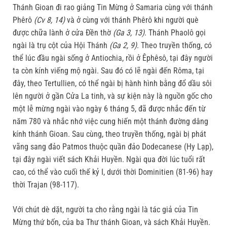
Thánh Gioan đi rao giảng Tin Mừng ở Samaria cùng với thánh
Phêrô
(Cv 8, 14)
và ở cùng với thánh Phêrô khi người què
được chữa lành ở cửa Đền thờ
(Ga 3, 13)
. Thánh Phaolô gọi
ngài là trụ cột của Hội Thánh
(Ga 2, 9)
. Theo truyền thống, có
thể lúc đầu ngài sống ở Antiochia, rồi ở Êphêsô, tại đây người
ta còn kính viếng mộ ngài. Sau đó có lẽ ngài đến Rôma, tại
đây, theo Tertullien, có thể ngài bị hành hình bằng đổ dầu sôi
lên người ở gần Cửa La tinh, và sự kiện này là nguồn gốc cho
một lễ mừng ngài vào ngày 6 tháng 5, đã được nhắc đến từ
năm 780 và nhắc nhớ việc cung hiến một thánh đường dâng
kính thánh Gioan. Sau cùng, theo truyền thống, ngài bị phát
vãng sang đảo Patmos thuộc quần đảo Dodecanese (Hy Lạp),
tại đây ngài viết sách Khải Huyền. Ngài qua đời lúc tuổi rất
cao, có thể vào cuối thế kỷ I, dưới thời Dominitien (81-96) hay
thời Trajan (98-117).
Với chút dè dặt, người ta cho rằng ngài là tác giả của Tin
Mừng thứ bốn, của ba Thư thánh Gioan, và sách Khải Huyền.