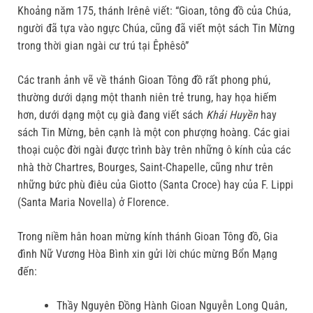
Khoảng năm 175, thánh Irênê viết: “Gioan, tông đồ của Chúa,
người đã tựa vào ngực Chúa, cũng đã viết một sách Tin Mừng
trong thời gian ngài cư trú tại Êphêsô”
Các tranh ảnh vẽ về thánh Gioan Tông đồ rất phong phú,
thường dưới dạng một thanh niên trẻ trung, hay họa hiếm
hơn, dưới dạng một cụ già đang viết sách
Khải Huyền
hay
sách Tin Mừng, bên cạnh là một con phượng hoàng. Các giai
thoại cuộc đời ngài được trình bày trên những ô kính của các
nhà thờ Chartres, Bourges, Saint-Chapelle, cũng như trên
những bức phù điêu của Giotto (Santa Croce) hay của F. Lippi
(Santa Maria Novella) ở Florence.
Trong niềm hân hoan mừng kính thánh Gioan Tông đồ, Gia
đình Nữ Vương Hòa Bình xin gửi lời chúc mừng Bổn Mạng
đến:
Thầy Nguyên Đồng Hành Gioan Nguyễn Long Quân,