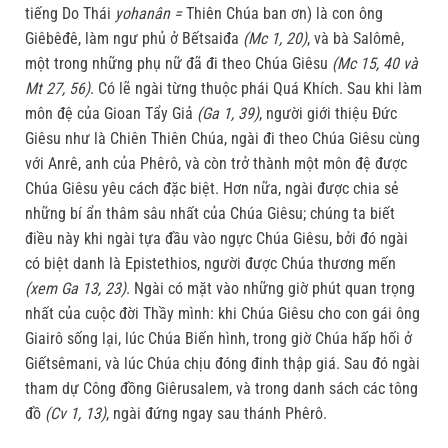
tiếng Do Thái
yohanân =
Thiên Chúa ban ơn) là con ông
Giêbêđê, làm ngư phủ ở Bếtsaiđa
(Mc 1, 20)
, và bà Salômê,
một trong những phụ nữ đã đi theo Chúa Giêsu
(Mc 15, 40 và
Mt 27, 56)
. Có lẽ ngài từng thuộc phái Quá Khích. Sau khi làm
môn đệ của Gioan Tẩy Giả
(Ga 1, 39)
, người giới thiệu Đức
Giêsu như là Chiên Thiên Chúa, ngài đi theo Chúa Giêsu cùng
với Anrê, anh của Phêrô, và còn trở thành một môn đệ được
Chúa Giêsu yêu cách đặc biệt. Hơn nữa, ngài được chia sẻ
những bí ẩn thâm sâu nhất của Chúa Giêsu; chúng ta biết
điều này khi ngài tựa đầu vào ngực Chúa Giêsu, bởi đó ngài
có biệt danh là Epistethios, người được Chúa thương mến
(xem Ga 13, 23)
. Ngài có mặt vào những giờ phút quan trọng
nhất của cuộc đời Thầy mình: khi Chúa Giêsu cho con gái ông
Giairô sống lại, lúc Chúa Biến hình, trong giờ Chúa hấp hối ở
Giếtsêmani, và lúc Chúa chịu đóng đinh thập giá. Sau đó ngài
tham dự Công đồng Giêrusalem, và trong danh sách các tông
đồ
(Cv 1, 13)
, ngài đứng ngay sau thánh Phêrô.