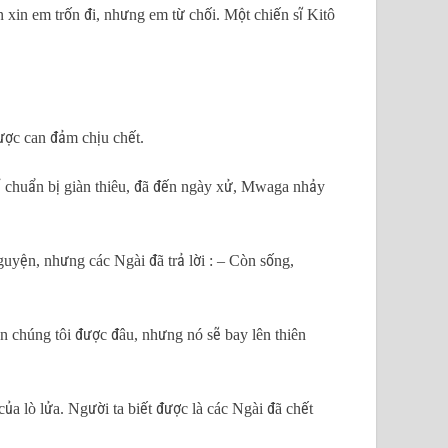
in em trốn đi, nhưng em từ chối. Một chiến sĩ Kitô
được can đảm chịu chết.
ể chuẩn bị giàn thiêu, đã đến ngày xử, Mwaga nhảy
uyện, nhưng các Ngài đã trả lời : – Còn sống,
ồn chúng tôi được đâu, nhưng nó sẽ bay lên thiên
của lò lửa. Người ta biết được là các Ngài đã chết