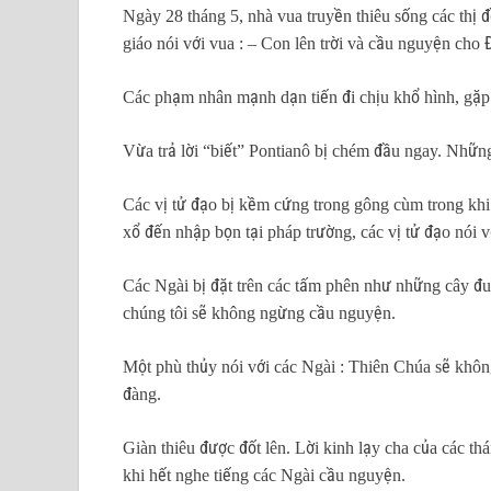
Ngày 28 tháng 5, nhà vua truyền thiêu sống các thị
giáo nói với vua : – Con lên trời và cầu nguyện cho
Các phạm nhân mạnh dạn tiến đi chịu khổ hình, gặp 
Vừa trả lời “biết” Pontianô bị chém đầu ngay. Những
Các vị tử đạo bị kềm cứng trong gông cùm trong khi
xổ đến nhập bọn tại pháp trường, các vị tử đạo nói 
Các Ngài bị đặt trên các tấm phên như những cây đuố
chúng tôi sẽ không ngừng cầu nguyện.
Một phù thủy nói với các Ngài : Thiên Chúa sẽ không
đàng.
Giàn thiêu được đốt lên. Lời kinh lạy cha của các th
khi hết nghe tiếng các Ngài cầu nguyện.