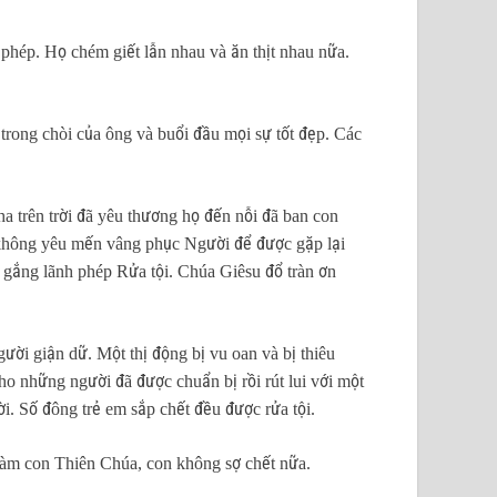
phép. Họ chém giết lẫn nhau và ăn thịt nhau nữa.
trong chòi của ông và buổi đầu mọi sự tốt đẹp. Các
ha trên trời đã yêu thương họ đến nỗi đã ban con
i không yêu mến vâng phục Người để được gặp lại
 gắng lãnh phép Rửa tội. Chúa Giêsu đổ tràn ơn
ời giận dữ. Một thị động bị vu oan và bị thiêu
cho những người đã được chuẩn bị rồi rút lui với một
ời. Số đông trẻ em sắp chết đều được rửa tội.
làm con Thiên Chúa, con không sợ chết nữa.