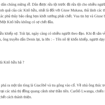
ại, dân chúng mừng rỡ. Dân được rửa tội trước đã rửa tội cho nhiều ng
nh quả của các Kitô hữu, nhất là đối với Giuse Mukasa, thủ lãnh các t
ác phủ thủy bảo rằng bọn khởi xướng phải chết. Vua tin họ và Giuse b
 ? Một Kitô hữu không có sợ chết đâu.
 khiếp sợ. Trái lại, ngày càng có nhiều người theo đạo. Khi đi săn về
, ông truyền dẫn Denis lại, la lớn : – Tên nô lệ khốn khiếp, ngươi dạ
là Kitô hữu hả ?
m phá ra một tân tòng là Giacôbê và tra gông vào cổ. Về nhà ông thúc t
ại các nhà thị đồng quang cảnh như thần tiên. Carôlô Lwanga, chiến s
chết cách thánh thiện.