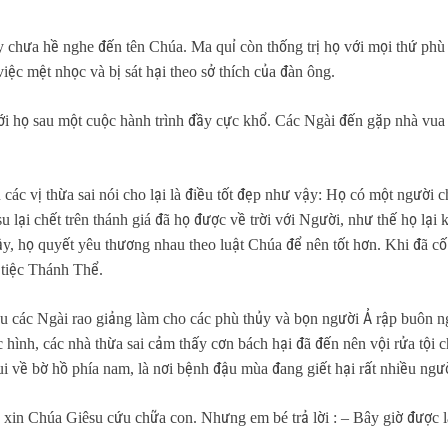
chưa hề nghe đến tên Chúa. Ma quỉ còn thống trị họ với mọi thứ phù 
việc mệt nhọc và bị sát hại theo sở thích của đàn ông.
ới họ sau một cuộc hành trình đầy cực khổ. Các Ngài đến gặp nhà vua 
ác vị thừa sai nói cho lại là điều tốt đẹp như vậy: Họ có một người c
 lại chết trên thánh giá đã họ được về trời với Người, như thế họ lạ
y, họ quyết yêu thương nhau theo luật Chúa để nên tốt hơn. Khi đã cố
 tiệc Thánh Thể.
 các Ngài rao giảng làm cho các phù thủy và bọn người Ả rập buôn ngư
 hình, các nhà thừa sai cảm thấy cơn bách hại đã đến nên vội rửa tội 
ui về bờ hồ phía nam, là nơi bệnh đậu mùa đang giết hại rất nhiều ngư
 xin Chúa Giêsu cứu chữa con. Nhưng em bé trả lời : – Bây giờ được 