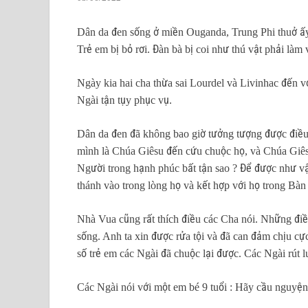
Dân da đen sống ở miền Ouganda, Trung Phi thuở ấy 
Trẻ em bị bỏ rơi. Đàn bà bị coi như thú vật phải làm 
Ngày kia hai cha thừa sai Lourdel và Livinhac đến v
Ngài tận tụy phục vụ.
Dân da đen đã không bao giờ tưởng tượng được điều c
mình là Chúa Giêsu đến cứu chuộc họ, và Chúa Giêsu
Người trong hạnh phúc bất tận sao ? Để được như vậ
thánh vào trong lòng họ và kết hợp với họ trong Bàn
Nhà Vua cũng rất thích điều các Cha nói. Những điều
sống. Anh ta xin được rửa tội và đã can đảm chịu cực
số trẻ em các Ngài đã chuộc lại được. Các Ngài rút l
Các Ngài nói với một em bé 9 tuổi : Hãy cầu nguyện