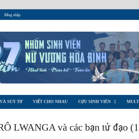
Đăng nhập
T
oà Bình
VÀ SUY TƯ
VIẾT CHO NHAU
CỰU SINH VIÊN
MULT
 LWANGA và các bạn tử đạo (1