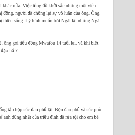
ười khác nữa. Việc tông đồ khởi sắc nhưng một viên
hị đồng, người đã chống lại sự vô luân của ông. Ông
ị thiêu sống. Lý hình muốn trói Ngài lại nhưng Ngài
, ông gọi tiểu đồng Mwafou 14 tuổi lại, và khi biết
y đạo hả ?
rống tập họp các đao phủ lại. Bọn đao phủ và các phù
ĩ anh dũng nhất của triều đình đã rửa tội cho em bé