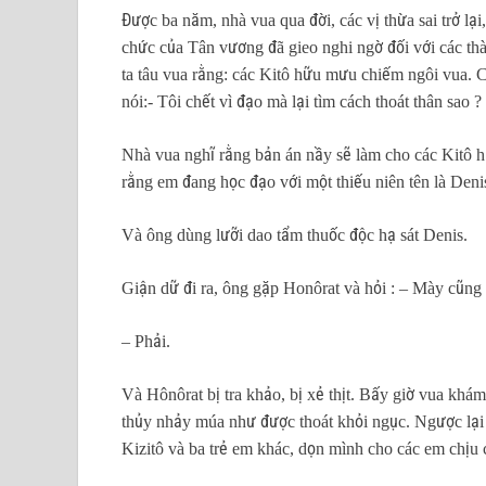
Được ba năm, nhà vua qua đời, các vị thừa sai trở l
chức của Tân vương đã gieo nghi ngờ đối với các thà
ta tâu vua rằng: các Kitô hữu mưu chiếm ngôi vua. C
nói:- Tôi chết vì đạo mà lại tìm cách thoát thân sao
Nhà vua nghĩ rằng bản án nầy sẽ làm cho các Kitô hữu
rằng em đang học đạo với một thiếu niên tên là Denis
Và ông dùng lưỡi dao tẩm thuốc độc hạ sát Denis.
Giận dữ đi ra, ông gặp Honôrat và hỏi : – Mày cũng 
– Phải.
Và Hônôrat bị tra khảo, bị xẻ thịt. Bấy giờ vua khá
thủy nhảy múa như được thoát khỏi ngục. Ngược lại t
Kizitô và ba trẻ em khác, dọn mình cho các em chịu 