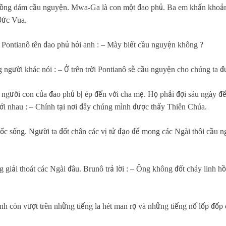
 đồng dám cầu nguyện. Mwa-Ga là con một đao phủ. Ba em khẩn khoản x
 Đức Vua.
Pontianô tên đao phủ hỏi anh : – Mày biết cầu nguyện không ?
 người khác nói : – Ở trên trời Pontianô sẽ cầu nguyện cho chúng ta 
 người con của đao phủ bị ép đến với cha mẹ. Họ phải đợi sáu ngày đ
với nhau : – Chính tại nơi đây chúng mình được thấy Thiên Chúa.
c sống. Người ta đốt chân các vị tử đạo để mong các Ngài thôi cầu ng
 giải thoát các Ngài đâu. Brunô trả lời : – Ông không đốt cháy linh h
ánh còn vượt trên những tiếng la hét man rợ và những tiếng nổ lốp đốp 