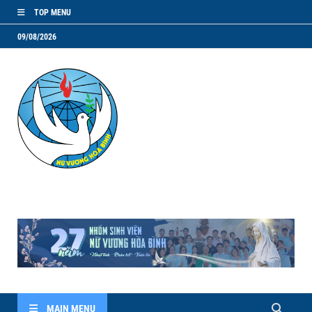
TOP MENU
09/08/2026
NVHB.NET
Nhóm Sinh Viên Nữ Vương Hoà Bình
MAIN MENU