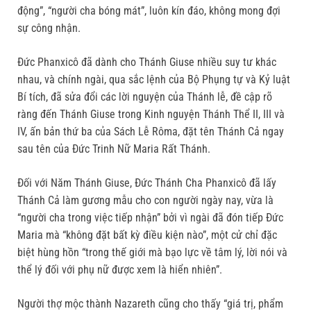
động”, “người cha bóng mát”, luôn kín đáo, không mong đợi
sự công nhận.
Đức Phanxicô đã dành cho Thánh Giuse nhiều suy tư khác
nhau, và chính ngài, qua sắc lệnh của Bộ Phụng tự và Kỷ luật
Bí tích, đã sửa đổi các lời nguyện của Thánh lễ, đề cập rõ
ràng đến Thánh Giuse trong Kinh nguyện Thánh Thể II, III và
IV, ấn bản thứ ba của Sách Lễ Rôma, đặt tên Thánh Cả ngay
sau tên của Đức Trinh Nữ Maria Rất Thánh.
Đối với Năm Thánh Giuse, Đức Thánh Cha Phanxicô đã lấy
Thánh Cả làm gương mẫu cho con người ngày nay, vừa là
“người cha trong việc tiếp nhận” bởi vì ngài đã đón tiếp Đức
Maria mà “không đặt bất kỳ điều kiện nào”, một cử chỉ đặc
biệt hùng hồn “trong thế giới mà bạo lực về tâm lý, lời nói và
thể lý đối với phụ nữ được xem là hiển nhiên”.
Người thợ mộc thành Nazareth cũng cho thấy “giá trị, phẩm