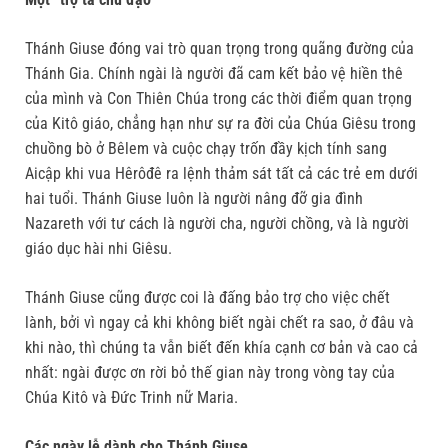
Thánh Giuse đóng vai trò quan trọng trong quãng đường của
Thánh Gia. Chính ngài là người đã cam kết bảo vệ hiền thê
của mình và Con Thiên Chúa trong các thời điểm quan trọng
của Kitô giáo, chẳng hạn như sự ra đời của Chúa Giêsu trong
chuồng bò ở Bêlem và cuộc chạy trốn đầy kịch tính sang
Aicập khi vua Hêrôđê ra lệnh thảm sát tất cả các trẻ em dưới
hai tuổi. Thánh Giuse luôn là người nâng đỡ gia đình
Nazareth với tư cách là người cha, người chồng, và là người
giáo dục hài nhi Giêsu.
Thánh Giuse cũng được coi là đấng bảo trợ cho việc chết
lành, bởi vì ngay cả khi không biết ngài chết ra sao, ở đâu và
khi nào, thì chúng ta vẫn biết đến khía cạnh cơ bản và cao cả
nhất: ngài được ơn rời bỏ thế gian này trong vòng tay của
Chúa Kitô và Đức Trinh nữ Maria.
Các ngày lễ dành cho Thánh Giuse