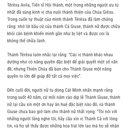
Têrêxa Avila, Tiến sĩ Hội thánh, một trong những người ưu tú
nhất đã sùng kính vị cha nuôi thánh thiện của Chúa Giêsu.
Trong cuốn tự thuật của mình thánh Têrêxa đã làm chứng
rằng: nhờ lời bầu cử của thánh Cả Giuse, thánh nữ được chữa
khỏi căn bệnh khiến mình gần như bị liệt và được coi là
không thể chữa lành.
Thánh Têrêxa luôn nhắc lại rằng: “Các vị thánh khác nhau
dường như có năng quyền đặc biệt để giải quyết một số vấn
đề, nhưng Thiên Chúa đã ban cho Thánh Giuse một năng
quyền to lớn để giúp đỡ tất cả mọi việc”.
Đến cuối đời, người nữ tu dòng Cát Minh nhấn mạnh rằng
trong suốt 40 năm, cứ mỗi năm vào dịp lễ Thánh Giuse, thánh
nữ lại cầu xin một ơn hay ân huệ đặc biệt nào đó, và thánh
Giuse chưa bao giờ làm cho thánh nữ thất vọng: “Tôi nói với
những người lắng nghe tôi, hãy cầu xin vị Thánh Cả với lòng
tin, và họ sẽ thấy được những hoa trái lớn lao mà họ sẽ nhận