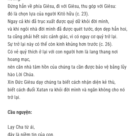
Đứng hẳn về phía Giêsu, đi với Giêsu, thu góp với Giêsu:
đó là chọn lựa của người Kitô hữu (c. 23).
Ngay cả khi đã trục xuất được quỷ dữ khỏi đời mình,
và khi ngôi nhà đời mình đã được quét tước, dọn dẹp hẳn hoi,
ta cũng phải hết sức cảnh giác, vì có nguy cơ quỷ trở lại.
Sự trở lại này có thể còn kinh khủng hơn trước (c. 26).
Có vẻ quỷ thích ở lại với con người hơn là lang thang nơi
hoang mạc,
nên căn nhà tâm hồn của chúng ta cần được bảo vệ bằng lũy
hào Lời Chúa.
Xin Đức Giêsu dạy chúng ta biết cách nhận diện kẻ thù,
biết cách đuổi Xatan ra khỏi đời mình và ngăn không cho nó
trở lại.
Cầu nguyện:
Lạy Cha từ ái,
đây là niềm tin của con.