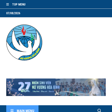
TOP MENU
07/08/2026
NVHB.NET
Nhóm Sinh Viên Nữ Vương Hoà Bình
MAIN MENU