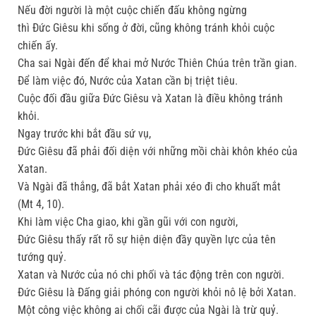
Nếu đời người là một cuộc chiến đấu không ngừng
thì Đức Giêsu khi sống ở đời, cũng không tránh khỏi cuộc
chiến ấy.
Cha sai Ngài đến để khai mở Nước Thiên Chúa trên trần gian.
Để làm việc đó, Nước của Xatan cần bị triệt tiêu.
Cuộc đối đầu giữa Đức Giêsu và Xatan là điều không tránh
khỏi.
Ngay trước khi bắt đầu sứ vụ,
Đức Giêsu đã phải đối diện với những mồi chài khôn khéo của
Xatan.
Và Ngài đã thắng, đã bắt Xatan phải xéo đi cho khuất mắt
(Mt 4, 10).
Khi làm việc Cha giao, khi gần gũi với con người,
Đức Giêsu thấy rất rõ sự hiện diện đầy quyền lực của tên
tướng quỷ.
Xatan và Nước của nó chi phối và tác động trên con người.
Đức Giêsu là Đấng giải phóng con người khỏi nô lệ bởi Xatan.
Một công việc không ai chối cãi được của Ngài là trừ quỷ.