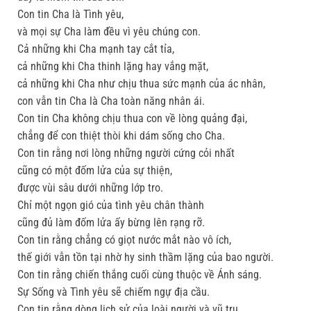
Con tin Cha là Tình yêu,
và mọi sự Cha làm đều vì yêu chúng con.
Cả những khi Cha mạnh tay cắt tỉa,
cả những khi Cha thinh lặng hay vắng mặt,
cả những khi Cha như chịu thua sức mạnh của ác nhân,
con vẫn tin Cha là Cha toàn năng nhân ái.
Con tin Cha không chịu thua con về lòng quảng đại,
chẳng để con thiệt thòi khi dám sống cho Cha.
Con tin rằng nơi lòng những người cứng cỏi nhất
cũng có một đốm lửa của sự thiện,
được vùi sâu dưới những lớp tro.
Chỉ một ngọn gió của tình yêu chân thành
cũng đủ làm đốm lửa ấy bừng lên rạng rỡ.
Con tin rằng chẳng có giọt nước mắt nào vô ích,
thế giới vẫn tồn tại nhờ hy sinh thầm lặng của bao người.
Con tin rằng chiến thắng cuối cùng thuộc về Ánh sáng.
Sự Sống và Tình yêu sẽ chiếm ngự địa cầu.
Con tin rằng dòng lịch sử của loài người và vũ trụ