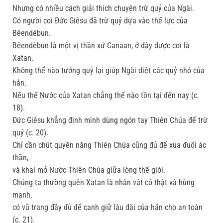
Nhưng có nhiều cách giải thích chuyện trừ quỷ của Ngài.
Có người coi Đức Giêsu đã trừ quỷ dựa vào thế lực của
Bêendêbun.
Bêendêbun là một vị thần xứ Canaan, ở đây được coi là
Xatan.
Không thể nào tướng quỷ lại giúp Ngài diệt các quỷ nhỏ của
hắn.
Nếu thế Nước của Xatan chẳng thể nào tồn tại đến nay (c.
18).
Đức Giêsu khẳng định mình dùng ngón tay Thiên Chúa để trừ
quỷ (c. 20).
Chỉ cần chút quyền năng Thiên Chúa cũng đủ để xua đuổi ác
thần,
và khai mở Nước Thiên Chúa giữa lòng thế giới.
Chúng ta thường quên Xatan là nhân vật có thật và hùng
mạnh,
có vũ trang đầy đủ để canh giữ lâu đài của hắn cho an toàn
(c. 21).