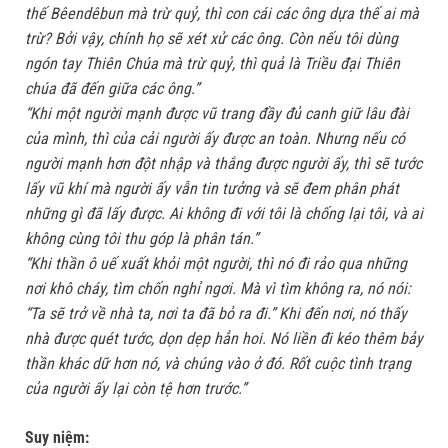
thế Bêendêbun mà trừ quỷ, thì con cái các ông dựa thế ai mà
trừ? Bởi vậy, chính họ sẽ xét xử các ông. Còn nếu tôi dùng
ngón tay Thiên Chúa mà trừ quỷ, thì quả là Triều đại Thiên
chúa đã đến giữa các ông.”
“Khi một người mạnh được vũ trang đầy đủ canh giữ lâu đài
của mình, thì của cải người ấy được an toàn. Nhưng nếu có
người mạnh hơn đột nhập và thắng được người ấy, thì sẽ tước
lấy vũ khí mà người ấy vẫn tin tưởng và sẽ đem phân phát
những gì đã lấy được. Ai không đi với tôi là chống lại tôi, và ai
không cùng tôi thu góp là phân tán.”
“Khi thần ô uế xuất khỏi một người, thì nó đi rảo qua những
nơi khô cháy, tìm chốn nghỉ ngơi. Mà vì tìm không ra, nó nói:
“Ta sẽ trở về nhà ta, nơi ta đã bỏ ra đi.” Khi đến nơi, nó thấy
nhà được quét tước, dọn dẹp hẳn hoi. Nó liền đi kéo thêm bảy
thần khác dữ hơn nó, và chúng vào ở đó. Rốt cuộc tình trạng
của người ấy lại còn tệ hơn trước.”
Suy niệm: