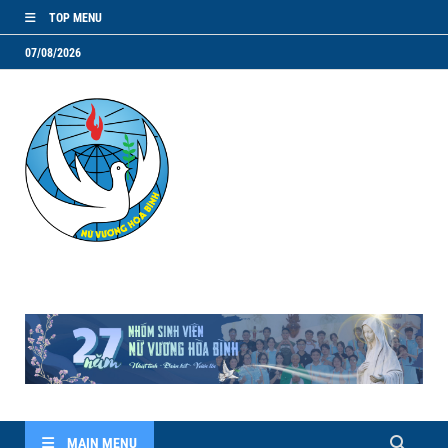
TOP MENU
07/08/2026
NVHB.NET
Nhóm Sinh Viên Nữ Vương Hoà Bình
MAIN MENU