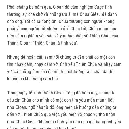
Phải chăng ba năm qua, Gioan đã cảm nghiệm được tình
thương, sự che chở và những ưu ái mà Chúa Giêsu đã dành
cho ông. Tất cả là hồng ân. Chúa thương con người không
phải vì con người tốt nhưng chỉ vì Chúa tốt, Chúa nhân hậu.
nên cảm nghiệm sâu sắc và ý nghĩa nhất về Thiên Chúa của
Thánh Gioan: “Thiên Chúa là tình yêu”.
Nhưng để hoán cải, sám hối chúng ta cần phải có một con
tim nhạy cảm, nhạy cảm với tình yêu Thiên Chúa và nhạy cảm
với cả những lầm lỗi của mình. một lương tâm chai đá thì
không có khả năng sám hối.
Trong ngày lễ kính thánh Gioan Tông đồ hôm nay, chúng ta
cầu xin Chúa cho mình có một con tim yêu mến mãnh liệt
như Gioan, ngõ hầu từ đó lòng mến sẽ hướng dẫn chúng ta
đến với Thiên Chúa qua việc yếu mến và phục vụ tha nhân
như Chúa Giêsu “không có tình yêu nào cao quí bằng tình yêu
của người thí mạng mình vì bạn hữu”.