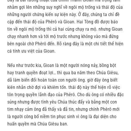
nhằm gợi lên những suy nghĩ về ngôi mộ trống và thái độ của
những người chứng kiến sự kiện này. Ở đây, chúng ta chỉ đề
cập đến thái độ của Phêrô và Gioan. Hai Tông đồ được báo
tin về ngôi mộ trống thì cả hai cùng chạy ra mộ. nhưng Gioan
chạy nhanh hơn và tới mộ trước nhưng không vào mà đứng
bên ngoài chờ Phêrô đến. Rõ ràng đây là một chi tiết thể hiện
cá tính ưu việt của Gioan.
Nếu như trước kia, Gioan là một người nóng nảy, bồng bột
hay tranh quyền đoạt lợi… thì qua ba năm theo Chúa Giêsu,
dã làm biến đổi hoàn toàn con người ông. giờ đây ông biết
kiên nhẫn chờ đợi và khiêm tốn. thái độ này thể hiện rõ việc
tôn trọng quyền lãnh đạo của Phêrô. Cho dù ông có nhiều đặc
sủng nhưng được tình yêu Chúa thúc đẩy và bằng một con
tim nhạy cảm ông đã thấy và đã tin, nhưng chính Phêrô mới
là người công bố niềm tin phục sinh vì ông là đại diện cho
huấn quyền mà Chúa Giêsu ban.