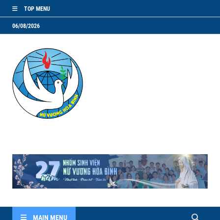
TOP MENU
06/08/2026
NVHB.NET
Nhóm Sinh Viên Nữ Vương Hoà Bình
MAIN MENU