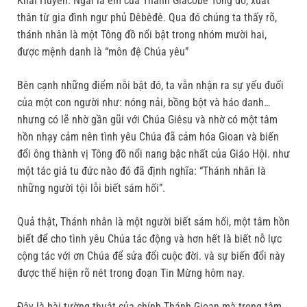
Khải Huyền. Ngài là em của Thánh Giacôbê Tông đồ, xuất
thân từ gia đình ngư phủ Dêbêđê. Qua đó chúng ta thấy rõ,
thánh nhân là một Tông đồ nổi bật trong nhóm mười hai,
được mệnh danh là “môn đệ Chúa yêu”
Bên cạnh những điểm nỗi bật đó, ta vẫn nhận ra sự yếu đuối
của một con người như: nóng nải, bồng bột và háo danh…
nhưng có lẽ nhờ gần gũi với Chúa Giêsu và nhờ có một tâm
hồn nhạy cảm nên tình yêu Chúa đã cảm hóa Gioan và biến
đổi ông thành vị Tông đồ nổi nang bậc nhất của Giáo Hội. như
một tác giả tu đức nào đó đã định nghĩa: “Thánh nhân là
những người tội lỗi biết sám hối”.
Quả thật, Thánh nhân là một người biết sám hối, một tâm hồn
biết để cho tình yêu Chúa tác động và hơn hết là biết nỗ lực
cộng tác với ơn Chúa để sửa đổi cuộc đời. và sự biến đổi này
được thể hiện rõ nét trong đoạn Tin Mừng hôm nay.
Đây là bài tường thuật của chính Thánh Gioan mà trọng tâm