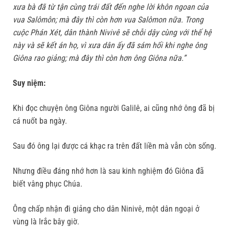
xưa bà đã từ tận cùng trái đất đến nghe lời khôn ngoan của
vua Salômôn; mà đây thì còn hơn vua Salômon nữa. Trong
cuộc Phán Xét, dân thành Nivivê sẽ chỗi dậy cùng với thế hệ
này và sẽ kết án họ, vì xưa dân ấy đã sám hối khi nghe ông
Giôna rao giảng; mà đây thì còn hơn ông Giôna nữa.”
Suy niệm:
Khi đọc chuyện ông Giôna người Galilê, ai cũng nhớ ông đã bị
cá nuốt ba ngày.
Sau đó ông lại được cá khạc ra trên đất liền mà vẫn còn sống.
Nhưng điều đáng nhớ hơn là sau kinh nghiệm đó Giôna đã
biết vâng phục Chúa.
Ông chấp nhận đi giảng cho dân Ninivê, một dân ngoại ở
vùng là Irắc bây giờ.