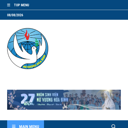
TOP MENU
08/08/2026
NVHB.NET
Nhóm Sinh Viên Nữ Vương Hoà Bình
MAIN MENU