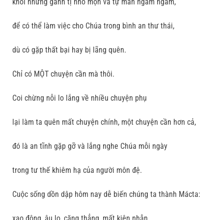
khỏi những ganh tị nhỏ mọn và tự mãn ngấm ngầm,
để có thể làm việc cho Chúa trong bình an thư thái,
dù có gặp thất bại hay bị lãng quên.
Chỉ có MỘT chuyện cần mà thôi.
Coi chừng nỗi lo lắng về nhiều chuyện phụ
lại làm ta quên mất chuyện chính, một chuyện cần hơn cả,
đó là an tĩnh gặp gỡ và lắng nghe Chúa mỗi ngày
trong tư thế khiêm hạ của người môn đệ.
Cuộc sống dồn dập hôm nay dễ biến chúng ta thành Mácta:
xao động, âu lo, căng thẳng, mất kiên nhẫn.