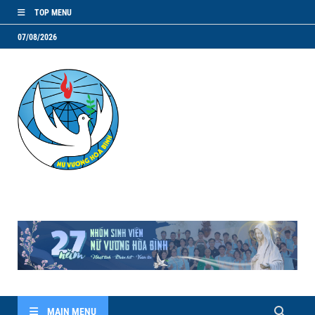
TOP MENU
07/08/2026
NVHB.NET
Nhóm Sinh Viên Nữ Vương Hoà Bình
MAIN MENU