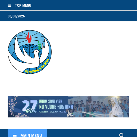
TOP MENU
08/08/2026
NVHB.NET
Nhóm Sinh Viên Nữ Vương Hoà Bình
MAIN MENU