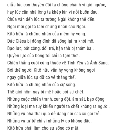
giữa lúc con thuyền đời ta chòng chành vì gió ngược,
hay lúc căn nhà lòng ta khép kín vì nỗi buồn đau.
Chúa vẫn đến lúc ta tưởng Ngài không thể đến.
Ngài mời gọi ta làm chứng nhân cho Ngài.
Kitô hữu là chứng nhân của niềm hy vọng.
Ðức Giêsu bị đóng đinh đã sống lại ra khỏi mồ.
Bạo lực, bất công, dối trá, hận thù bị thảm bại.
Quyền lực của bóng tối chỉ là tạm thời.
Chiến thắng cuối cùng thuộc về Tình Yêu và Ánh Sáng.
Bởi thế người Kitô hữu vẫn hy vọng không ngơi
ngay giữa lúc sự dữ có vẻ thắng thế.
Kitô hữu là chứng nhân của sự sống.
Thế giới hôm nay bị mê hoặc bởi sự chết.
Những cuộc chiến tranh, xung đột, ám sát, bạo động.
Những loại ma tuý khiến người ta chết không ra người.
Những vụ phá thai quá dễ dàng nơi các cô gái trẻ.
Những vụ tự tử chỉ vì những lý do không đâu.
Kitô hữu phải làm cho sự sống có mặt,