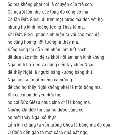
Sợ ma không phải chỉ là chuyện của trẻ con.
Cả người lớn như các tông đồ cũng sợ ma.
Có lần Ðức Giêsu đi trên mặt nước mà đến với họ,
nhưng họ kinh hoàng tưởng Thầy là ma.
Khi Ðức Giêsu phục sinh hiện ra với các môn đệ,
họ cũng hoảng hốt tưởng là thấy ma.
Ðấng sống lại đã kiên nhẫn làm hết cách
để đưa các môn đệ ra khỏi nỗi ám ảnh kinh khủng.
Ngài mời họ xem và đụng đến tay chân Ngài
để thấy Ngài là người bằng xương bằng thịt.
Ngài còn ăn một miếng cá nướng
để cho họ thấy Ngài không phải là một bóng ma.
Khi các môn đệ yếu đức tin,
họ coi Ðức Giêsu phục sinh chỉ là bóng ma.
Nhưng khi đức tin của họ được củng cố,
họ mới thấy Ngài có thực.
Lắm khi chúng ta vẫn tưởng Chúa là bóng ma đe dọa,
vì Chúa đến gặp ta một cách quá bất ngờ,