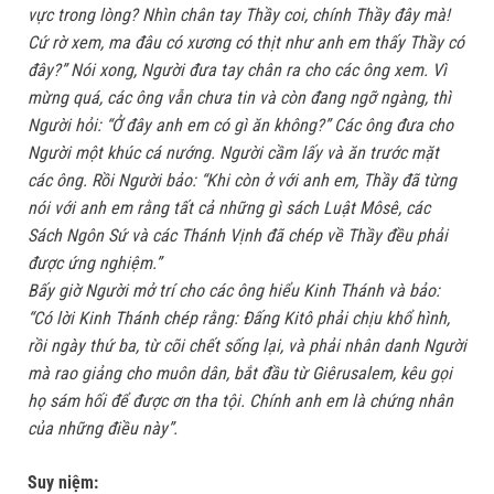
vực trong lòng? Nhìn chân tay Thầy coi, chính Thầy đây mà!
Cứ rờ xem, ma đâu có xương có thịt như anh em thấy Thầy có
đây?” Nói xong, Người đưa tay chân ra cho các ông xem. Vì
mừng quá, các ông vẫn chưa tin và còn đang ngỡ ngàng, thì
Người hỏi: “Ở đây anh em có gì ăn không?” Các ông đưa cho
Người một khúc cá nướng. Người cầm lấy và ăn trước mặt
các ông. Rồi Người bảo: “Khi còn ở với anh em, Thầy đã từng
nói với anh em rằng tất cả những gì sách Luật Môsê, các
Sách Ngôn Sứ và các Thánh Vịnh đã chép về Thầy đều phải
được ứng nghiệm.”
Bấy giờ Người mở trí cho các ông hiểu Kinh Thánh và bảo:
“Có lời Kinh Thánh chép rằng: Ðấng Kitô phải chịu khổ hình,
rồi ngày thứ ba, từ cõi chết sống lại, và phải nhân danh Người
mà rao giảng cho muôn dân, bắt đầu từ Giêrusalem, kêu gọi
họ sám hối để được ơn tha tội. Chính anh em là chứng nhân
của những điều này”.
Suy niệm: