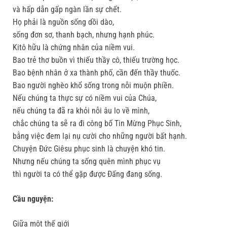
và hấp dẫn gấp ngàn lần sự chết.
Họ phải là nguồn sống dồi dào,
sống đơn sơ, thanh bạch, nhưng hạnh phúc.
Kitô hữu là chứng nhân của niềm vui.
Bao trẻ thơ buồn vì thiếu thầy cô, thiếu trường học.
Bao bệnh nhân ở xa thành phố, cần đến thầy thuốc.
Bao người nghèo khổ sống trong nỗi muộn phiền.
Nếu chúng ta thực sự có niềm vui của Chúa,
nếu chúng ta đã ra khỏi nỗi âu lo về mình,
chắc chúng ta sẽ ra đi công bố Tin Mừng Phục Sinh,
bằng việc đem lại nụ cười cho những người bất hạnh.
Chuyện Ðức Giêsu phục sinh là chuyện khó tin.
Nhưng nếu chúng ta sống quên mình phục vụ
thì người ta có thể gặp được Ðấng đang sống.
Cầu nguyện:
Giữa một thế giới