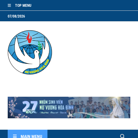
TOP MENU
07/08/2026
NVHB.NET
Nhóm Sinh Viên Nữ Vương Hoà Bình
MAIN MENU