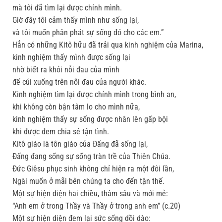
mà tôi đã tìm lại được chính mình.
Giờ đây tôi cảm thấy mình như sống lại,
và tôi muốn phân phát sự sống đó cho các em.”
Hẳn có những Kitô hữu đã trải qua kinh nghiệm của Marina,
kinh nghiệm thấy mình được sống lại
nhờ biết ra khỏi nỗi đau của mình
để cúi xuống trên nỗi đau của người khác.
Kinh nghiệm tìm lại được chính mình trong bình an,
khi không còn bận tâm lo cho mình nữa,
kinh nghiệm thấy sự sống được nhân lên gấp bội
khi được đem chia sẻ tận tình.
Kitô giáo là tôn giáo của Ðấng đã sống lại,
Ðấng đang sống sự sống tràn trề của Thiên Chúa.
Ðức Giêsu phục sinh không chỉ hiện ra một đôi lần,
Ngài muốn ở mãi bên chúng ta cho đến tận thế.
Một sự hiện diện hai chiều, thâm sâu và mới mẻ:
“Anh em ở trong Thầy và Thầy ở trong anh em” (c.20)
Một sự hiện diện đem lại sức sống dồi dào: