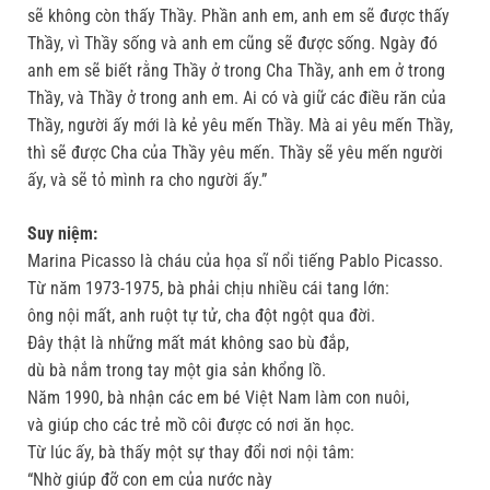
sẽ không còn thấy Thầy. Phần anh em, anh em sẽ được thấy
Thầy, vì Thầy sống và anh em cũng sẽ được sống. Ngày đó
anh em sẽ biết rằng Thầy ở trong Cha Thầy, anh em ở trong
Thầy, và Thầy ở trong anh em. Ai có và giữ các điều răn của
Thầy, người ấy mới là kẻ yêu mến Thầy. Mà ai yêu mến Thầy,
thì sẽ được Cha của Thầy yêu mến. Thầy sẽ yêu mến người
ấy, và sẽ tỏ mình ra cho người ấy.”
Suy niệm:
Marina Picasso là cháu của họa sĩ nổi tiếng Pablo Picasso.
Từ năm 1973-1975, bà phải chịu nhiều cái tang lớn:
ông nội mất, anh ruột tự tử, cha đột ngột qua đời.
Ðây thật là những mất mát không sao bù đắp,
dù bà nắm trong tay một gia sản khổng lồ.
Năm 1990, bà nhận các em bé Việt Nam làm con nuôi,
và giúp cho các trẻ mồ côi được có nơi ăn học.
Từ lúc ấy, bà thấy một sự thay đổi nơi nội tâm:
“Nhờ giúp đỡ con em của nước này