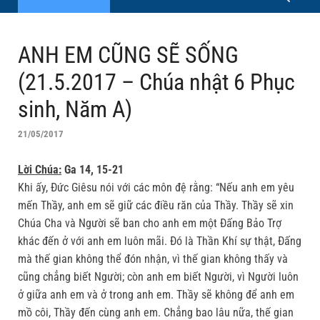
ANH EM CŨNG SẼ SỐNG
(21.5.2017 – Chúa nhật 6 Phục
sinh, Năm A)
21/05/2017
Lời Chúa:
Ga 14, 15-21
Khi ấy, Ðức Giêsu nói với các môn đệ rằng: “Nếu anh em yêu
mến Thầy, anh em sẽ giữ các điều răn của Thầy. Thầy sẽ xin
Chúa Cha và Người sẽ ban cho anh em một Ðấng Bảo Trợ
khác đến ở với anh em luôn mãi. Ðó là Thần Khí sự thật, Ðấng
mà thế gian không thể đón nhận, vì thế gian không thấy và
cũng chẳng biết Người; còn anh em biết Người, vì Người luôn
ở giữa anh em và ở trong anh em. Thầy sẽ không để anh em
mồ côi, Thầy đến cùng anh em. Chẳng bao lâu nữa, thế gian