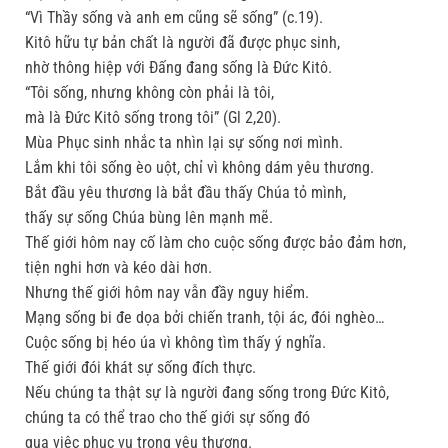
“Vì Thầy sống và anh em cũng sẽ sống” (c.19).
Kitô hữu tự bản chất là người đã được phục sinh,
nhờ thông hiệp với Ðấng đang sống là Ðức Kitô.
“Tôi sống, nhưng không còn phải là tôi,
mà là Ðức Kitô sống trong tôi” (Gl 2,20).
Mùa Phục sinh nhắc ta nhìn lại sự sống nơi mình.
Lắm khi tôi sống èo uột, chỉ vì không dám yêu thương.
Bắt đầu yêu thương là bắt đầu thấy Chúa tỏ mình,
thấy sự sống Chúa bùng lên mạnh mẽ.
Thế giới hôm nay cố làm cho cuộc sống được bảo đảm hơn,
tiện nghi hơn và kéo dài hơn.
Nhưng thế giới hôm nay vẫn đầy nguy hiểm.
Mạng sống bi đe dọa bởi chiến tranh, tội ác, đói nghèo…
Cuộc sống bị héo úa vì không tìm thấy ý nghĩa.
Thế giới đói khát sự sống đích thực.
Nếu chúng ta thật sự là người đang sống trong Ðức Kitô,
chúng ta có thể trao cho thế giới sự sống đó
qua việc phục vụ trong yêu thương.