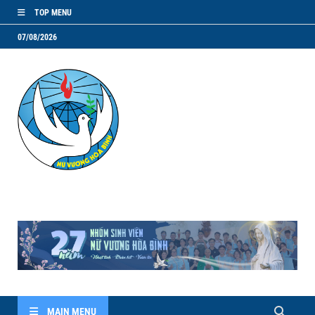
TOP MENU
07/08/2026
NVHB.NET
Nhóm Sinh Viên Nữ Vương Hoà Bình
MAIN MENU