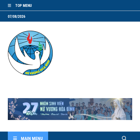
TOP MENU
07/08/2026
NVHB.NET
Nhóm Sinh Viên Nữ Vương Hoà Bình
MAIN MENU